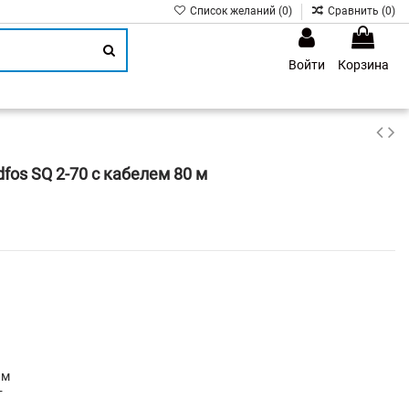
Список желаний (
0
)
Сравнить (
0
)
Войти
Корзина
1
os SQ 2-70 с кабелем 80 м
 м
т