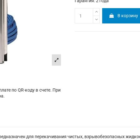
Гарантия: 2 года
В корзину
лате по QR-коду в счете. При
ра.
предназначен для перекачивания чистых, взрывобезопасных жидкос