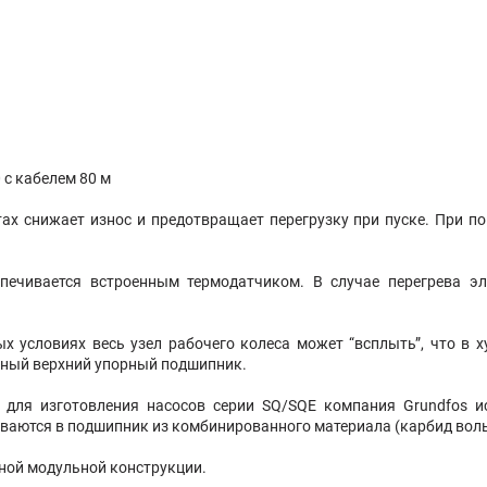
 с кабелем 80 м
ах снижает износ и предотвращает перегрузку при пуске. При по
печивается встроенным термодатчиком. В случае перегрева э
х условиях весь узел рабочего колеса может “всплыть”, что в х
ьный верхний упорный подшипник.
 для изготовления насосов серии SQ/SQE компания Grundfos 
иваются в подшипник из комбинированного материала (карбид во
ной модульной конструкции.