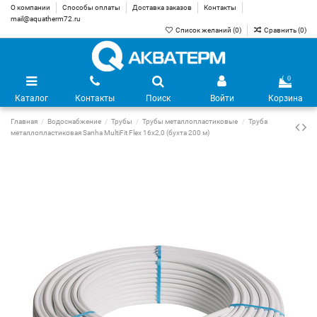
О компании
Способы оплаты
Доставка заказов
Контакты
mail@aquatherm72.ru
Список желаний (
0
)
Сравнить (
0
)
0
Каталог
Контакты
Поиск
Войти
Корзина
Главная
Водоснабжение
Трубы
Трубы металлопластиковые
Труба
металлопластиковая Sanha MultiFit Flex 16х2,0 (бухта 200 м)