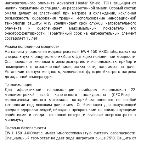
нагревательного элемента Advanced Heater Shield. ТЭН защищен от
накипи покрытием из специально разработанной эмали. Особый состав
эмали делает ее эластичной при нагреве и охлаждении, исключая
возможность образования трещин. Использование инновационной
технологии защиты AHS увеличивает срок службы нагревательного
элемента и обеспечивает максимальный показатель его
энергоэффективности. Гарантийный срок на нагревательный элемент
составляет 15 лет.
Режим половинной мощности
На панели управления водонагревателя EWH 150 AXIOmatic, нажав на
специальную кнопку, можно выбрать функцию половинной мощности.
Она позволяет экономить электроэнергию и использовать прибор в
помещениях с ограниченной мощностью сети, например на даче.
Установив полную мощность, включается функция быстрого нагрева
до заданной температуры.
Теплоизоляция
Для эффективной теплоизоляции приборов использован 22-
миллиметровый слой вспененного полиуретана (CFC-Free) -
экологически чистого материала, который заполняется по особой
технологии под высоким давлением. Он безопасен для окружающей
среды и здоровья людей, обладает прекрасными теплоизолирующими
свойствами и сводит тепловые потери и высокие энергозатраты к
минимуму.
Система безопасности
EWH 150 AXIOmatic имеет многоступенчатую систему безопасности.
Специальный термостат не дает воде нагреться выше 75°C. Защита от