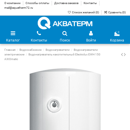
О компании
Способы оплаты
Доставка заказов
Контакты
mail@aquatherm72.ru
Список желаний (
0
)
Сравнить (
0
)
0
Каталог
Контакты
Поиск
Войти
Корзина
Главная
Водоснабжение
Водонагреватели
Водонагреватели
электрические
Водонагреватель накопительный Electrolux EWH 150
AXIOmatic