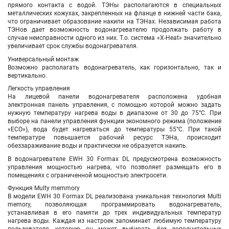
прямого контакта с водой. ТЭНы располагаются в специальных
металлических кожухах, закрепленных на фланце в нижней части бака,
что ограничивает образование накипи на ТЭНах. Независимая работа
ТЭНов дает возможность водонагревателю продолжать работу в
случае неисправности одного из них. Т.о. система «X-Heat» значительно
увеличивает срок службы водонагревателя.
Универсальный монтаж
Возможно располагать водонагреватель, как горизонтально, так и
вертикально.
Легкость управления
На лицевой панели водонагревателя расположена удобная
электронная панель управления, с помощью которой можно задать
нужную температуру нагрева воды в диапазоне от 30 до 75°С. При
выборе на панели управления функции экономного режима (положение
«ЕCO»), вода будет нагреваться до температуры 55°С. При такой
температуре повышается рабочий ресурс ТЭНа, происходит
обеззараживание воды и практически не образуется накипь.
В водонагревателе EWH 30 Formax DL предусмотрена возможность
управления мощностью нагрева, что позволяет размещать его в
помещениях с ограниченной мощностью электросети.
Функция Multy memmory
В модели EWH 30 Formax DL реализована уникальная технология Multi
memory, позволяющая программировать водонагреватель,
устанавливая в его памяти до трех индивидуальных температур
нагрева воды. Каждая из настроек запоминает любимую температуру