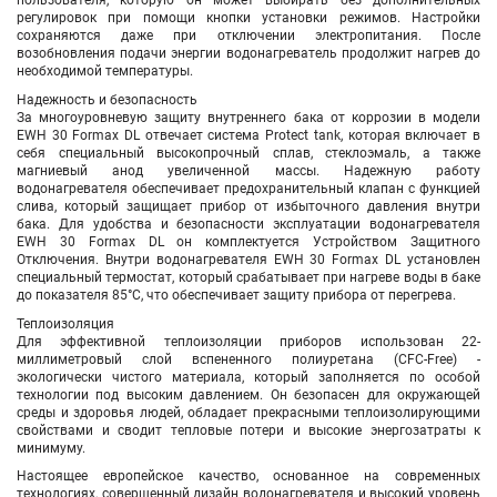
пользователя, которую он может выбирать без дополнительных
регулировок при помощи кнопки установки режимов. Настройки
сохраняются даже при отключении электропитания. После
возобновления подачи энергии водонагреватель продолжит нагрев до
необходимой температуры.
Надежность и безопасность
За многоуровневую защиту внутреннего бака от коррозии в модели
EWH 30 Formax DL отвечает система Protect tank, которая включает в
себя специальный высокопрочный сплав, стеклоэмаль, а также
магниевый анод увеличенной массы. Надежную работу
водонагревателя обеспечивает предохранительный клапан с функцией
слива, который защищает прибор от избыточного давления внутри
бака. Для удобства и безопасности эксплуатации водонагревателя
EWH 30 Formax DL он комплектуется Устройством Защитного
Отключения. Внутри водонагревателя EWH 30 Formax DL установлен
специальный термостат, который срабатывает при нагреве воды в баке
до показателя 85°С, что обеспечивает защиту прибора от перегрева.
Теплоизоляция
Для эффективной теплоизоляции приборов использован 22-
миллиметровый слой вспененного полиуретана (CFC-Free) -
экологически чистого материала, который заполняется по особой
технологии под высоким давлением. Он безопасен для окружающей
среды и здоровья людей, обладает прекрасными теплоизолирующими
свойствами и сводит тепловые потери и высокие энергозатраты к
минимуму.
Настоящее европейское качество, основанное на современных
технологиях, совершенный дизайн водонагревателя и высокий уровень