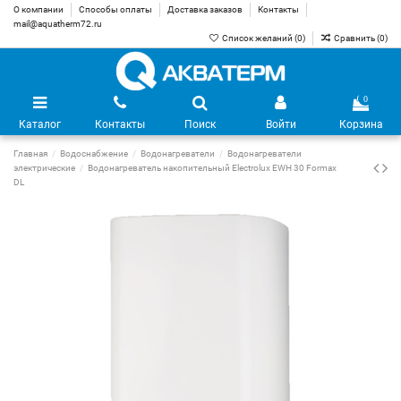
О компании
Способы оплаты
Доставка заказов
Контакты
mail@aquatherm72.ru
Список желаний (
0
)
Сравнить (
0
)
0
Каталог
Контакты
Поиск
Войти
Корзина
Главная
Водоснабжение
Водонагреватели
Водонагреватели
электрические
Водонагреватель накопительный Electrolux EWH 30 Formax
DL