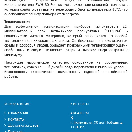
комплектуется Устройством Защитного Отключения. Внутри
водонагревателя EWH 30 Formax установлен специальный термостат,
который срабатывает при нагреве воды в баке до показателя 85°С, что
обеспечивает защиту прибора от перегрева.
Теплоизоляция
Для эффективной теплоизоляции приборов использован 22-
миллиметровый слой вспененного полиуретана (CFC-Free) -
экологически чистого материала, который заполняется по особой
технологии под высоким давлением. Он безопасен для окружающей
среды и здоровья людей, обладает прекрасными теплоизолирующими
свойствами и сводит тепловые потери и высокие энергозатраты к
минимуму.
Настоящее европейское качество, основанное на современных
технологиях, совершенный дизайн водонагревателя и высокий уровень
безопасности обеспечивает возможность надежной и стабильной
работы.
Информация
Контакты
О компании
АКВАТЕРМ
Контакты
г. Тюмень, ул. 30 лет Победы, д.
Доставка заказов
113а, к2
Политика