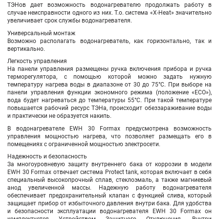
ТЭНов дает возможность водонагревателю продолжать работу в
случае неисправности одного из них. Т.о. система «X-Heat» значительно
увеличивает срок службы водонагревателя.
Универсальный монтаж
Возможно располагать водонагреватель, как горизонтально, так и
вертикально.
Легкость управления
На панели управления размещены ручка включения прибора и ручка
терморегулятора, с помощью которой можно задать нужную
температуру нагрева воды в диапазоне от 30 до 75°С. При выборе на
панели управления функции экономного режима (положение «ЕCO»),
вода будет нагреваться до температуры 55°С. При такой температуре
повышается рабочий ресурс ТЭНа, происходит обеззараживание воды
и практически не образуется накипь.
В водонагревателе EWH 30 Formax предусмотрена возможность
управления мощностью нагрева, что позволяет размещать его в
помещениях с ограниченной мощностью электросети.
Надежность и безопасность
За многоуровневую защиту внутреннего бака от коррозии в модели
EWH 30 Formax отвечает система Protect tank, которая включает в себя
специальный высокопрочный сплав, стеклоэмаль, а также магниевый
анод увеличенной массы. Надежную работу водонагревателя
обеспечивает предохранительный клапан с функцией слива, который
защищает прибор от избыточного давления внутри бака. Для удобства
и безопасности эксплуатации водонагревателя EWH 30 Formax он