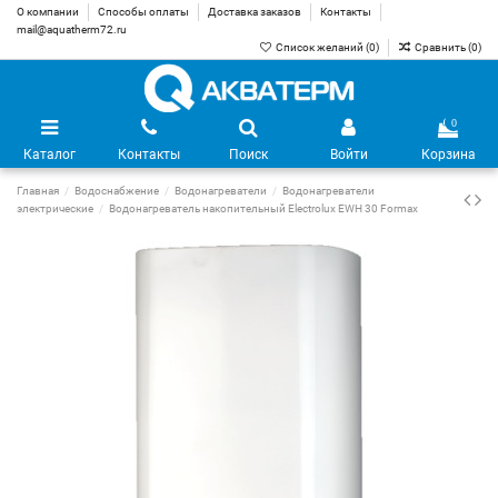
О компании
Способы оплаты
Доставка заказов
Контакты
mail@aquatherm72.ru
Список желаний (
0
)
Сравнить (
0
)
0
Каталог
Контакты
Поиск
Войти
Корзина
Главная
Водоснабжение
Водонагреватели
Водонагреватели
электрические
Водонагреватель накопительный Electrolux EWH 30 Formax