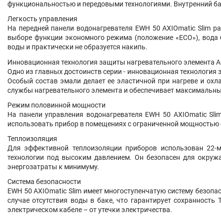
функциональностью и передовыми технологиями. Внутренний ба
Легкость управления
На передней панели водонагревателя EWH 50 AXIOmatic Slim р
выборе функции экономного режима (положение «ЕCO»), вода 
воды и практически не образуется накипь.
Инновационная технология защиты нагревательного элемента Ad
Одно из главных достоинств серии - инновационная технология
Особый состав эмали делает ее эластичной при нагреве и ох
службы нагревательного элемента и обеспечивает максимальный
Режим половинной мощности
На панели управления водонагревателя EWH 50 AXIOmatic Sl
использовать прибор в помещениях с ограниченной мощностью с
Теплоизоляция
Для эффективной теплоизоляции приборов использован 22-ми
технологии под высоким давлением. Он безопасен для окруж
энергозатраты к минимуму.
Система безопасности
EWH 50 AXIOmatic Slim имеет многоступенчатую систему безопа
случае отсутствия воды в баке, что гарантирует сохранност
электрическом кабеле – от утечки электричества.