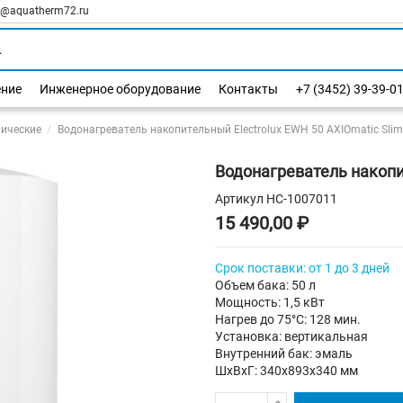
l@aquatherm72.ru
ение
Инженерное оборудование
Контакты
+7 (3452) 39-39-0
рические
Водонагреватель накопительный Electrolux EWH 50 AXIOmatic Slim
Водонагреватель накопит
Артикул
НС-1007011
15 490,00 ₽
Срок поставки: от 1 до 3 дней
Объем бака: 50 л
Мощность: 1,5 кВт
Нагрев до 75°С: 128 мин.
Установка: вертикальная
Внутренний бак: эмаль
ШхВхГ: 340х893х340 мм