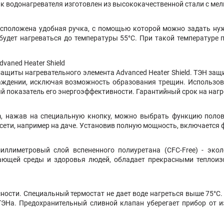
к водонагревателя изготовлен из высококачественной стали с м
асположена удобная ручка, с помощью которой можно задать нуж
будет нагреваться до температуры 55°С. При такой температуре 
vaned Heater Shield
 защиты нагревательного элемента Advanced Heater Shield. ТЭН за
лаждении, исключая возможность образования трещин. Использо
 показатель его энергоэффективности. Гарантийный срок на нагре
im, нажав на специальную кнопку, можно выбрать функцию поло
ети, например на даче. Установив полную мощность, включается 
ллиметровый слой вспененного полиуретана (CFC-Free) - экол
ающей среды и здоровья людей, обладает прекрасными теплои
сности. Специальный термостат не дает воде нагреться выше 75°C.
ь ТЭНа. Предохранительный сливной клапан уберегает прибор от 