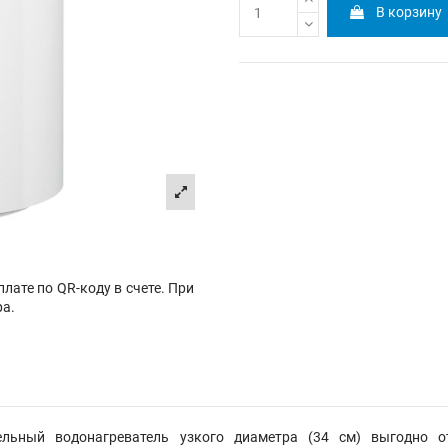
В корзину
лате по QR-коду в счете. При
ра.
ительный водонагреватель узкого диаметра (34 см) выгодно