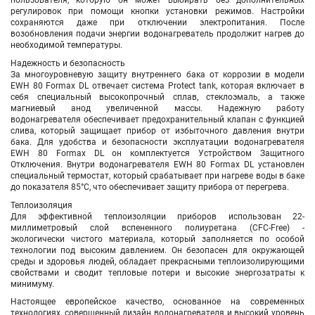
пользователя, которую он может выбирать без дополнительных
регулировок при помощи кнопки установки режимов. Настройки
сохраняются даже при отключении электропитания. После
возобновления подачи энергии водонагреватель продолжит нагрев до
необходимой температуры.
Надежность и безопасность
За многоуровневую защиту внутреннего бака от коррозии в модели
EWH 80 Formax DL отвечает система Protect tank, которая включает в
себя специальный высокопрочный сплав, стеклоэмаль, а также
магниевый анод увеличенной массы. Надежную работу
водонагревателя обеспечивает предохранительный клапан с функцией
слива, который защищает прибор от избыточного давления внутри
бака. Для удобства и безопасности эксплуатации водонагревателя
EWH 80 Formax DL он комплектуется Устройством Защитного
Отключения. Внутри водонагревателя EWH 80 Formax DL установлен
специальный термостат, который срабатывает при нагреве воды в баке
до показателя 85°С, что обеспечивает защиту прибора от перегрева.
Теплоизоляция
Для эффективной теплоизоляции приборов использован 22-
миллиметровый слой вспененного полиуретана (CFC-Free) -
экологически чистого материала, который заполняется по особой
технологии под высоким давлением. Он безопасен для окружающей
среды и здоровья людей, обладает прекрасными теплоизолирующими
свойствами и сводит тепловые потери и высокие энергозатраты к
минимуму.
Настоящее европейское качество, основанное на современных
технологиях, совершенный дизайн водонагревателя и высокий уровень