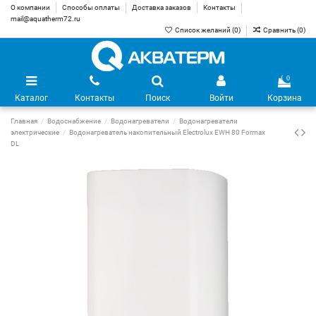
О компании
Способы оплаты
Доставка заказов
Контакты
mail@aquatherm72.ru
Список желаний (
0
)
Сравнить (
0
)
0
Каталог
Контакты
Поиск
Войти
Корзина
Главная
Водоснабжение
Водонагреватели
Водонагреватели
электрические
Водонагреватель накопительный Electrolux EWH 80 Formax
DL