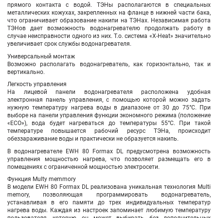
прямого контакта с водой. ТЭНы располагаются в специальных
металлических кожухах, закрепленных на фланце в нижней части бака,
что ограничивает образование накипи на ТЭНах. Независимая работа
ТЭНов дает возможность водонагревателю продолжать работу в
случае неисправности одного из них. Т.о. система «X-Heat» значительно
увеличивает срок службы водонагревателя.
Универсальный монтаж
Возможно располагать водонагреватель, как горизонтально, так и
вертикально.
Легкость управления
На лицевой панели водонагревателя расположена удобная
электронная панель управления, с помощью которой можно задать
нужную температуру нагрева воды в диапазоне от 30 до 75°С. При
выборе на панели управления функции экономного режима (положение
«ЕCO»), вода будет нагреваться до температуры 55°С. При такой
температуре повышается рабочий ресурс ТЭНа, происходит
обеззараживание воды и практически не образуется накипь.
В водонагревателе EWH 80 Formax DL предусмотрена возможность
управления мощностью нагрева, что позволяет размещать его в
помещениях с ограниченной мощностью электросети.
Функция Multy memmory
В модели EWH 80 Formax DL реализована уникальная технология Multi
memory, позволяющая программировать водонагреватель,
устанавливая в его памяти до трех индивидуальных температур
нагрева воды. Каждая из настроек запоминает любимую температуру