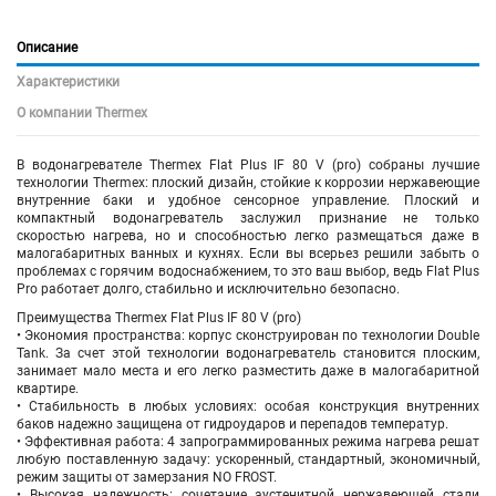
Описание
Характеристики
О компании Thermex
В водонагревателе Thermex Flat Plus IF 80 V (pro) собраны лучшие
технологии Thermex: плоский дизайн, стойкие к коррозии нержавеющие
внутренние баки и удобное сенсорное управление. Плоский и
компактный водонагреватель заслужил признание не только
скоростью нагрева, но и способностью легко размещаться даже в
малогабаритных ванных и кухнях. Если вы всерьез решили забыть о
проблемах с горячим водоснабжением, то это ваш выбор, ведь Flat Plus
Pro работает долго, стабильно и исключительно безопасно.
Преимущества Thermex Flat Plus IF 80 V (pro)
• Экономия пространства: корпус сконструирован по технологии Double
Tank. За счет этой технологии водонагреватель становится плоским,
занимает мало места и его легко разместить даже в малогабаритной
квартире.
• Стабильность в любых условиях: особая конструкция внутренних
баков надежно защищена от гидроударов и перепадов температур.
• Эффективная работа: 4 запрограммированных режима нагрева решат
любую поставленную задачу: ускоренный, стандартный, экономичный,
режим защиты от замерзания NO FROST.
• Высокая надежность: сочетание аустенитной нержавеющей стали