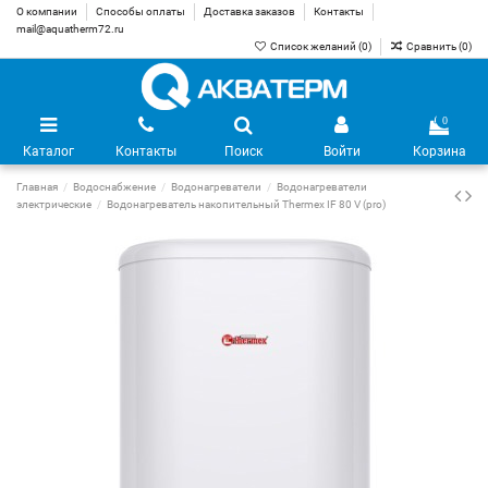
О компании
Способы оплаты
Доставка заказов
Контакты
mail@aquatherm72.ru
Список желаний (
0
)
Сравнить (
0
)
0
Каталог
Контакты
Поиск
Войти
Корзина
Главная
Водоснабжение
Водонагреватели
Водонагреватели
электрические
Водонагреватель накопительный Thermex IF 80 V (pro)