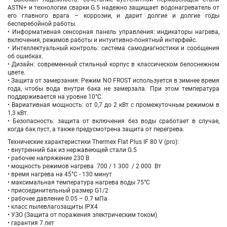
ASTN+ и технологии сварки G.5 надежно защищает водонагреватель от
его главного врага – коррозии, и дарит долгие и долгие годы
бесперебойной работы.
• Информативная сенсорная панель управления: индикаторы нагрева,
включения, режимов работы и интуитивно-понятный интерфейс.
• Интеллектуальный контроль: система самодиагностики и сообщения
об ошибках.
• Дизайн: современный стильный корпус в классическом белоснежном
цвете.
• Защита от замерзания: Режим NO FROST используется в зимнее время
года, чтобы вода внутри бака не замерзала. При этом температура
поддерживается на уровне 10°С.
• Вариативная мощность: от 0,7 до 2 кВт с промежуточным режимом в
1,3 кВт.
• Безопасность: защита от включения без воды сработает в случае,
когда бак пуст, а также предусмотрена защита от перегрева.
Технические характеристики Thermex Flat Plus IF 80 V (pro):
• внутренний бак из нержавеющей стали G.5
• рабочее напряжение 230 В
• мощность режимов нагрева 700 / 1 300 / 2 000 Вт
• время нагрева на 45°С - 130 минут
• максимальная температура нагрева воды 75°С
• присоединительный размер G1/2
• рабочее давление 0.05 – 0.7 мПа
• класс пылевлагозащиты IPX4
• УЗО (Защита от поражения электрическим током)
• гарантия 7 лет