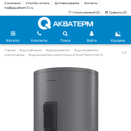
О компании
Способы оплаты
Доставка заказов
Контакты
mail@aquatherm72.ru
Список желаний (
0
)
Сравнить (
0
)
0
Каталог
Контакты
Поиск
Войти
Корзина
Главная
Водоснабжение
Водонагреватели
Водонагреватели
электрические
Водонагреватель накопительный Royal Thermo 300 XL