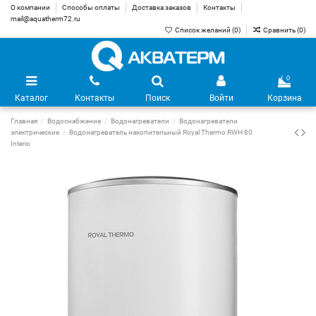
О компании
Способы оплаты
Доставка заказов
Контакты
mail@aquatherm72.ru
Список желаний (
0
)
Сравнить (
0
)
0
Каталог
Контакты
Поиск
Войти
Корзина
Главная
Водоснабжение
Водонагреватели
Водонагреватели
электрические
Водонагреватель накопительный Royal Thermo RWH 80
Interio