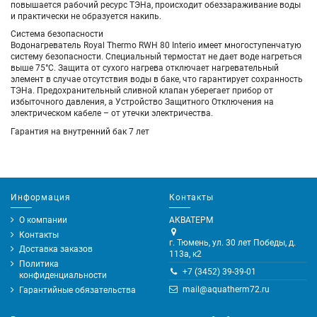
повышается рабочий ресурс ТЭНа, происходит обеззараживание воды
и практически не образуется накипь.
Система безопасности
Водонагреватель Royal Thermo RWH 80 Interio имеет многоступенчатую
систему безопасности. Специальный термостат не дает воде нагреться
выше 75°C. Защита от сухого нагрева отключает нагревательный
элемент в случае отсутствия воды в баке, что гарантирует сохранность
ТЭНа. Предохранительный сливной клапан уберегает прибор от
избыточного давления, а Устройство Защитного Отключения на
электрическом кабеле – от утечки электричества.
Гарантия на внутренний бак 7 лет
Информация
Контакты
О компании
АКВАТЕРМ
Контакты
г. Тюмень, ул. 30 лет Победы, д.
Доставка заказов
113а, к2
Политика
+7 (3452) 39-39-01
конфиденциальности
mail@aquatherm72.ru
Гарантийные обязательства