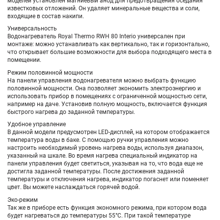
моделей установлен магниевый анод для предотвращения оседания
известковых отложений. Он удаляет минеральные вещества и соли,
входящие в состав накипи.
Универсальность
Водонагреватель Royal Thermo RWH 80 Interio универсален при
монтаже: можно устанавливать как вертикально, так и горизонтально,
что открывает большие возможности для выбора подходящего места в
помещении.
Режим половинной мощности
На панели управления водонагревателя можно выбрать функцию
половинной мощности. Она позволяет экономить электроэнергию и
использовать прибор в помещениях с ограниченной мощностью сети,
например на даче. Установив полную мощность, включается функция
быстрого нагрева до заданной температуры.
Удобное управление
В данной модели предусмотрен LED-дисплей, на котором отображается
температура воды в баке. С помощью ручки управления можно
настроить необходимый уровень нагрева воды, используя диапазон,
указанный на шкале. Во время нагрева специальный индикатор на
панели управления будет светиться, указывая на то, что вода еще не
достигла заданной температуры. После достижения заданной
температуры и отключения нагрева, индикатор погаснет или поменяет
цвет. Вы можете наслаждаться горячей водой.
Эко-режим
Так же в приборе есть функция экономного режима, при котором вода
будет нагреваться до температуры 55°С. При такой температуре