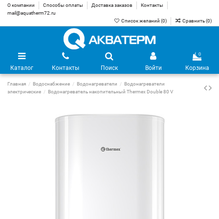
О компании
Способы оплаты
Доставка заказов
Контакты
mail@aquatherm72.ru
Список желаний (
0
)
Сравнить (
0
)
0
Каталог
Контакты
Поиск
Войти
Корзина
Главная
Водоснабжение
Водонагреватели
Водонагреватели
электрические
Водонагреватель накопительный Thermex Double 80 V