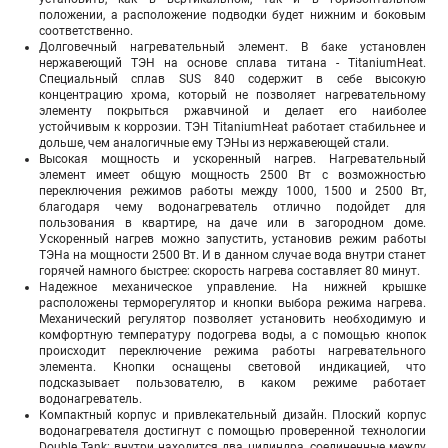
положении, а расположение подводки будет нижним и боковым
соответственно.
Долговечный нагревательный элемент. В баке установлен
нержавеющий ТЭН на основе сплава титана - TitaniumHeat.
Специальный сплав SUS 840 содержит в себе высокую
концентрацию хрома, который не позволяет нагревательному
элементу покрыться ржавчиной и делает его наиболее
устойчивым к коррозии. ТЭН TitaniumHeat работает стабильнее и
дольше, чем аналогичные ему ТЭНы из нержавеющей стали.
Высокая мощность и ускоренный нагрев. Нагревательный
элемент имеет общую мощность 2500 Вт с возможностью
переключения режимов работы между 1000, 1500 и 2500 Вт,
благодаря чему водонагреватель отлично подойдет для
пользования в квартире, на даче или в загородном доме.
Ускоренный нагрев можно запустить, установив режим работы
ТЭНа на мощности 2500 Вт. И в данном случае вода внутри станет
горячей намного быстрее: скорость нагрева составляет 80 минут.
Надежное механическое управление. На нижней крышке
расположены терморегулятор и кнопки выбора режима нагрева.
Механический регулятор позволяет установить необходимую и
комфортную температуру подогрева воды, а с помощью кнопок
происходит переключение режима работы нагревательного
элемента. Кнопки оснащены световой индикацией, что
подсказывает пользователю, в каком режиме работает
водонагреватель.
Компактный корпус и привлекательный дизайн. Плоский корпус
водонагревателя достигнут с помощью проверенной технологии
Double Tank: внутри находится два цилиндра, соединенные между