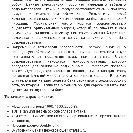
собой. Данная конструкция позволяет уменьшить габариты
водонагревателя – глубина корпуса составляет 29 см, и при этом
ничуть не теряется сам объем бака. Разместить плоский
водонагреватель можно в любом помещении без потери полезной
площади. Фронтальная часть корпуса водонагревателя
выделяется оригинальным узором, который привлекает к себе
внимание и привносит изюминку в интерьер комнаты. А приятная
подсветка с наименованием серии сигнализирует о работе
водонагревателя.
Современные технологии безопасности. Thermex Double 80 V
оснащен устройством защитного отключения на сетевом шнуре
для защиты от поражения током при его утечке. Внутри
водонагревателя находится термовыключатель, который
предотвращает закипание воды в баке. В комплекте поставки
также идет предохранительный клапан, выполняющий сразу
несколько функций – обратного и защитного клапана. В первом
случае, клапан не дает воде из бака вернуться в водопроводную
сеть, во втором – является механизмом для сброса избыточного
давления во внутреннем баке.
Технические характеристики:
Мощность нагрева 1000/1500/2500 Вт,
ТЭН TitaniumHeat на основе сплава титана,
Универсальный монтаж на стену: вертикальная и горизонтальная
установка,
Плоский корпус DoubleTank,
Внутренний бак из нержавеющей стали G.5,