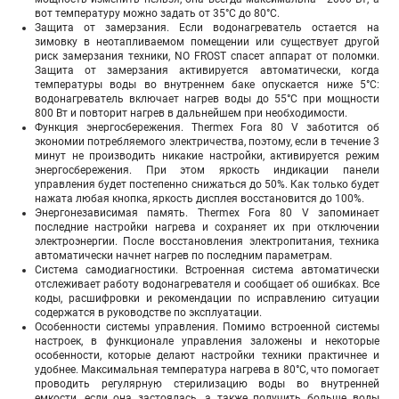
вот температуру можно задать от 35°С до 80°С.
Защита от замерзания. Если водонагреватель остается на
зимовку в неотапливаемом помещении или существует другой
риск замерзания техники, NO FROST спасет аппарат от поломки.
Защита от замерзания активируется автоматически, когда
температуры воды во внутреннем баке опускается ниже 5°С:
водонагреватель включает нагрев воды до 55°С при мощности
800 Вт и повторит нагрев в дальнейшем при необходимости.
Функция энергосбережения. Thermex Fora 80 V заботится об
экономии потребляемого электричества, поэтому, если в течение 3
минут не производить никакие настройки, активируется режим
энергосбережения. При этом яркость индикации панели
управления будет постепенно снижаться до 50%. Как только будет
нажата любая кнопка, яркость дисплея восстановится до 100%.
Энергонезависимая память. Thermex Fora 80 V запоминает
последние настройки нагрева и сохраняет их при отключении
электроэнергии. После восстановления электропитания, техника
автоматически начнет нагрев по последним параметрам.
Система самодиагностики. Встроенная система автоматически
отслеживает работу водонагревателя и сообщает об ошибках. Все
коды, расшифровки и рекомендации по исправлению ситуации
содержатся в руководстве по эксплуатации.
Особенности системы управления. Помимо встроенной системы
настроек, в функционале управления заложены и некоторые
особенности, которые делают настройки техники практичнее и
удобнее. Максимальная температура нагрева в 80°С, что помогает
проводить регулярную стерилизацию воды во внутренней
емкости, если она застоялась, а также получить больше воды