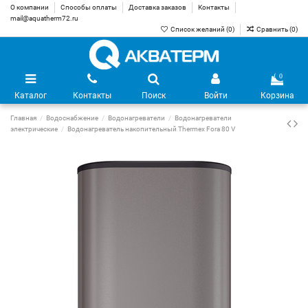
О компании
Способы оплаты
Доставка заказов
Контакты
mail@aquatherm72.ru
Список желаний (
0
)
Сравнить (
0
)
0
Каталог
Контакты
Поиск
Войти
Корзина
Главная
Водоснабжение
Водонагреватели
Водонагреватели
электрические
Водонагреватель накопительный Thermex Fora 80 V