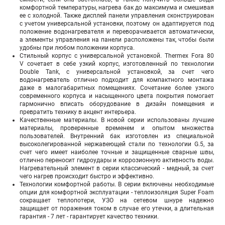
комфортной температуры, нагрева бак до максимума и смешивая
ее с холодной. Также дисплей панели управления сконструирован
с учетом универсальной установки, поэтому он адаптируется под
положение водонагревателя и переворачивается автоматически,
а элементы управления на панели расположены так, чтобы были
удобны при любом положении корпуса.
Стильный корпус с универсальной установкой. Thermex Fora 80
V сочетает в себе узкий корпус, изготовленный по технологии
Double Tank, с универсальной установкой, за счет чего
водонагреватель отлично подходит для компактного монтажа
даже в малогабаритных помещениях. Сочетание более узкого
современного корпуса и насыщенного цвета покрытия помогает
гармонично вписать оборудование в дизайн помещения и
превратить технику в акцент интерьера.
Качественные материалы. В новой серии использованы лучшие
материалы, проверенные временем и опытом множества
пользователей. Внутренний бак изготовлен из специальной
высоколегированной нержавеющей стали по технологии G.5, за
счет чего имеет наиболее точные и защищенные сварные швы,
отлично переносит гидроудары и коррозионную активность воды.
Нагревательный элемент в серии классический - медный, за счет
чего нагрев происходит быстро и эффективно.
Технологии комфортной работы. В серии включены необходимые
опции для комфортной эксплуатации - теплоизоляция Super Foam
сокращает теплопотери, УЗО на сетевом шнуре надежно
защищает от поражения током в случае его утечки, а длительная
гарантия - 7 лет - гарантирует качество техники.