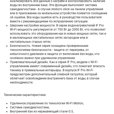
анализировать все данные о нагреве и контролировать наличие
воды во внутреннем баке. Эти функции выполняет система
самодиагностики - в случае любого сбоя на панели управления
или в приложении на мобильном устройстве появится сообщение
об ошибке. Все коды ошибок есть в руководстве пользователя
вместе с рекомендациями по исправлению ситуации.
Широкие настройки мощности. В серии водонагревателей IF Pro
Wi-Fi мощность регулируется от 700 Вт до 2000 Вт, что позволяет
использовать это оборудование как в новых мощных сетях, так и
в маломощных нестабильных сетях загородом или в
нестабильных старых сетях.
Безопасность. Новая серия оснащена проверенными
технологиями безопасности - защита от перегрева, от
избыточного давления и защита от включения без воды, что
особенно важно при удаленном управлении.
Привлекательный дизайн. Как и серия IF Pro, модели с Wi-Fi
управлением имеют современный дизайн, что помогает вписать
технику в премиальные интерьеры. В корпусе IF Pro Wi-Fi
предусмотрен дополнительный сливной патрубок, который
облегчает освобождение внутреннего бака от воды, в случае
необходимости.
Технические характеристики:
Удаленное управление по технологии Wi-Fi Motion,
Система самодиагностики,
Внутренний бак из нержавеющей стали G.5,