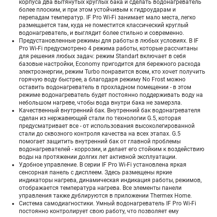
корпуса два вытянутых круглых бака и сделать водонагреватель
более плоским, и при этом устойчивым к гидроударам и
перепадам температур. IF Pro Wi-Fi занимает мало места, легко
размещается там, куда не поместится классический круглый
водонагреватель, и выглядит более стильно и современно.
Предустановленные режимы для работы в любых условиях. В IF
Pro Wi-Fi предусмотрено 4 режима работы, которые рассчитаны
для решения любых задач: режим Standart включает в себя
базовые настройки, Economy пригодится для бережного расхода
электроэнергии, режим Turbo понравится всем, кто хочет получить
горячую воду быстрее, а благодаря режиму No Frost можно
оставить водонагреватель в прохладном помещении - в этом
режиме водонагреватель будет постоянно поддерживать воду на
небольшом нагреве, чтобы вода внутри бака не замерзла.
Качественный внутренний бак. Внутренний бак водонагревателя
сделан из нержавеющей стали по технологии G.5, которая
предусматривает все - от использования высоколегированной
стали до сквозного контроля качества на всех этапах. G.5
помогает защитить внутренний бак от главной проблемы
водонагревателей - коррозии, и делает его стойким к воздействию
воды на протяжении долгих лет активной эксплуатации.
Удобное управление. В серии IF Pro Wi-Fi установлена яркая
сенсорная панель с дисплеем. Здесь размещены яркие
индикаторы нагрева, динамическая индикация работы, режимов,
отображается температура нагрева. Все элементы панели
управления также дублируются в приложении Thermex Home.
Система самодиагностики. Умный водонагреватель IF Pro Wi-Fi
постоянно контролирует свою работу, что позволяет ему