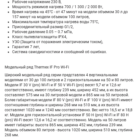
Рабочее напряжение 230 В,
Мощность режимов нагрева 700 / 1 300 / 2 000 Вт,
Время нагрева на 45°С - от 47 минут на модели объемом 30 л до
157 минут на модели объемом 100 литров,
Максимальная температура нагрева воды 75°С,
Присоединительный размер G1/2,
Рабочее давление 0.05 – 0.7 мПа,
Класс пылевлагозащиты IPX4,
УЗО (Защита от поражения электрическим током),
Гарантия 7 лет,
Система самодиагностики и сообщений об ошибках.
Модельный ряд Thermex IF Pro Wi-Fi
Широкий модельный ряд серии представлен 4 вертикальными
моделями от 30 до 100 литров и 2 горизонтальными на 50 и 80 литров.
Модели IF 30 V (pro) Wi-Fi и IF 50 V Wi-Fi (pro) весят 9,7 кг и 12,6 кг
соответственно, имеют глубину 239 мм, ширину 452 мм, а их высота
составляет 575 мм на 30 литровой модели и 865 мм на 50 литровой.
Более габаритные модели IF 80 V (pro) Wi-Fi и IF 100 V (pro) Wi-Fi имеют
соотношение глубины и ширины 268 мм на 510 мм, а их высота
составляет 1020 мм и 1240 мм соответственно. Вес нетто 16,5 кг и 18,8
кг. Модели для горизонтальной установки IF 50 H (pro) Wi-Fi и IF 80 H
(pro) Wi-Fi весят 12,6 и 16,2 кг соответственно. Модель на 50 литров
имеет габариты: высота 865 мм, ширина 452 мм, глубина 239 мм.
Модель объемом 80 литров - высота 1020 мм, ширина 510 мм, глубина
268 мм.