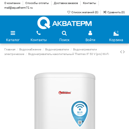
О компании
Способы оплаты
Доставка заказов
Контакты
mail@aquatherm72.ru
Список желаний (
0
)
Сравнить (
0
)
0
Каталог
Контакты
Поиск
Войти
Корзина
Главная
Водоснабжение
Водонагреватели
Водонагреватели
электрические
Водонагреватель накопительный Thermex IF 50 V (pro) Wi-Fi