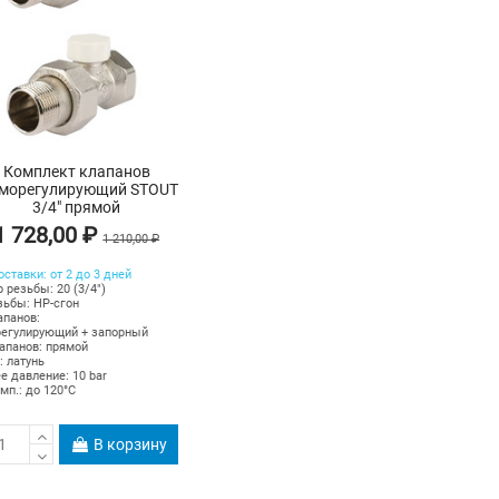
Комплект клапанов
рморегулирующий STOUT
3/4" прямой
1 728,00 ₽
1 210,00 ₽
оставки: от 2 до 3 дней
 резьбы: 20 (3/4")
зьбы: НР-сгон
апанов:
регулирующий + запорный
апанов: прямой
: латунь
е давление: 10 bar
емп.: до 120°C
В корзину