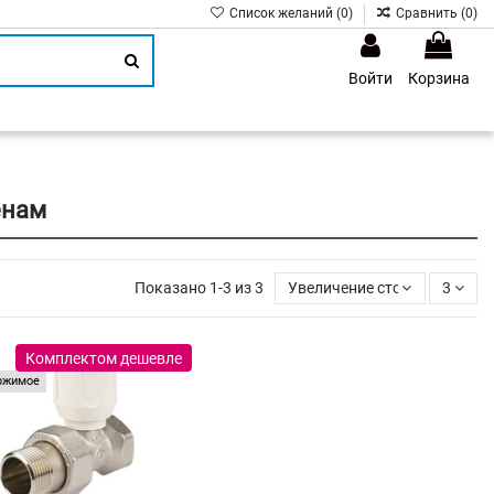
Список желаний (
0
)
Сравнить (
0
)
Войти
Корзина
1
енам
Показано 1-3 из 3
Увеличение стоимости
3
Комплектом дешевле
ржимое