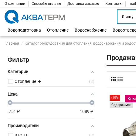
О компании
Способы оплаты
Доставка заказов
Контакты
mai
Водоподготовка
Отопление
Водоснабжение
Водоотвед
Главная
Каталог оборудования для отопления, водоснабжения и водоо
Продажа
Фильтр
Категории
Отопление
3
Цена
-10%
Ком
Содержимое
751
₽
1089
₽
Производители
STOUT
3