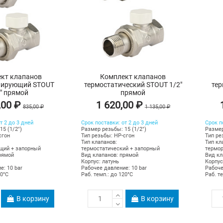
кт клапанов
Комплект клапанов
лирующий STOUT
термостатический STOUT 1/2"
те
" прямой
прямой
,00 ₽
1 620,00 ₽
835,00 ₽
1 135,00 ₽
т 2 до 3 дней
Срок поставки: от 2 до 3 дней
Срок п
15 (1/2")
Размер резьбы: 15 (1/2")
Размер
сгон
Тип резьбы: НР-сгон
Тип ре
Тип клапанов:
Тип кл
щий + запорный
термостатический + запорный
термо
рямой
Вид клапанов: прямой
Вид кл
Корпус: латунь
Корпус
е: 10 bar
Рабочее давление: 10 bar
Рабоче
20°C
Раб. темп.: до 120°C
Раб. т
В корзину
В корзину