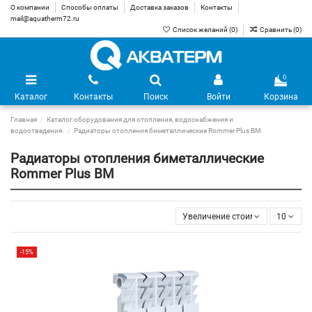
О компании
Способы оплаты
Доставка заказов
Контакты
mail@aquatherm72.ru
Список желаний (
0
)
Сравнить (
0
)
0
Каталог
Контакты
Поиск
Войти
Корзина
Главная
Каталог оборудования для отопления, водоснабжения и
водоотведения.
Радиаторы отопления биметаллические Rommer Plus BM
Радиаторы отопления биметаллические
Rommer Plus BM
Увеличение стоимости
10
-15%