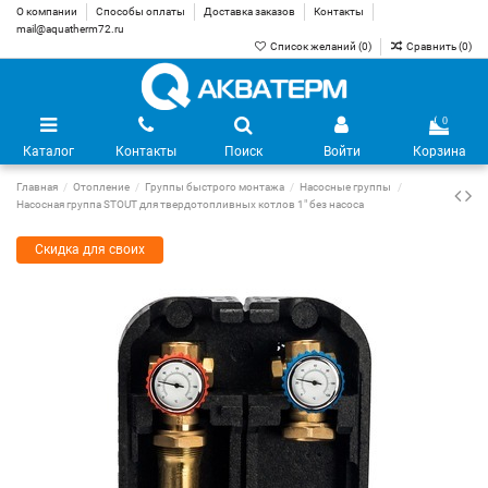
О компании
Способы оплаты
Доставка заказов
Контакты
mail@aquatherm72.ru
Список желаний (
0
)
Сравнить (
0
)
0
Каталог
Контакты
Поиск
Войти
Корзина
Главная
Отопление
Группы быстрого монтажа
Насосные группы
Насосная группа STOUT для твердотопливных котлов 1" без насоса
Скидка для своих