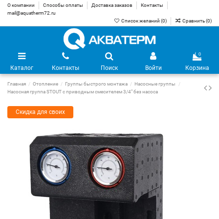
О компании
Способы оплаты
Доставка заказов
Контакты
mail@aquatherm72.ru
Список желаний (
0
)
Сравнить (
0
)
0
Каталог
Контакты
Поиск
Войти
Корзина
Главная
Отопление
Группы быстрого монтажа
Насосные группы
Насосная группа STOUT с приводным смесителем 3/4" без насоса
Скидка для своих