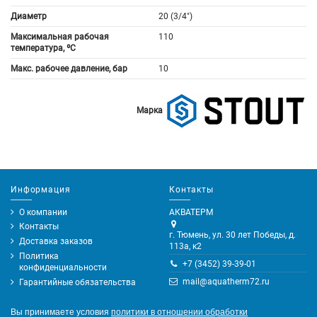
Диаметр
20 (3/4")
Максимальная рабочая
110
температура, ºС
Макс. рабочее давление, бар
10
Марка
Информация
Контакты
О компании
АКВАТЕРМ
Контакты
г. Тюмень, ул. 30 лет Победы, д.
Доставка заказов
113а, к2
Политика
+7 (3452) 39-39-01
конфиденциальности
mail@aquatherm72.ru
Гарантийные обязательства
Вы принимаете условия
политики в отношении обработки