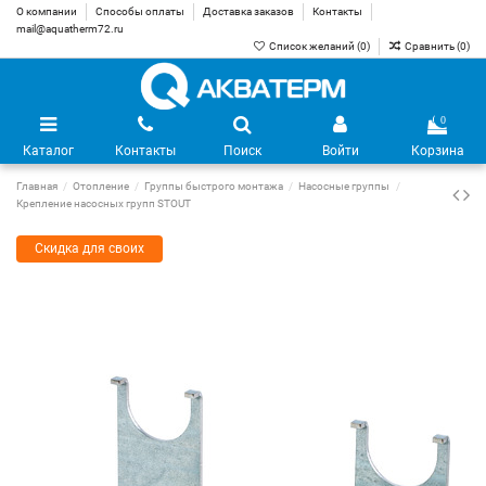
О компании
Способы оплаты
Доставка заказов
Контакты
mail@aquatherm72.ru
Список желаний (
0
)
Сравнить (
0
)
0
Каталог
Контакты
Поиск
Войти
Корзина
Главная
Отопление
Группы быстрого монтажа
Насосные группы
Крепление насосных групп STOUT
Скидка для своих