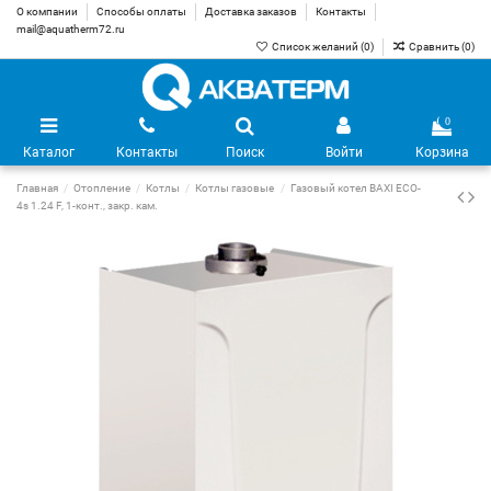
О компании
Способы оплаты
Доставка заказов
Контакты
mail@aquatherm72.ru
Список желаний (
0
)
Сравнить (
0
)
0
Каталог
Контакты
Поиск
Войти
Корзина
Главная
Отопление
Котлы
Котлы газовые
Газовый котел BAXI ECO-
4s 1.24 F, 1-конт., закр. кам.