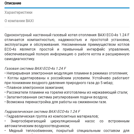
Описание
Характеристики
О компании BAXI
Одноконтурный настенный газовый котел отопления BAXI ECO-4s 1.24 F
отличается компактностью, надежностью и простотой установки,
эксплуатации и обслуживания. Несомненным преимуществом котлов
ECO-4s является простой и привычный интерфейс управления,
обеспечивающий полную информацию о работе котла и расширенную
самодиагностику.
Газовая система BAXI ECO-4s 1.24 F
• Непрерывная электронная модуляция пламени в режимах отопления;
• Котлы адаптированы к российским условиям. Устойчиво работают
при понижении входного давления природного газа до 5 мбар;
• Плавное электронное зажигание;
• Рассекатели пламени на горелке изготовлены из нержавеющей стали;
• Запатентованная система регулирования подачи воздуха;
• Возможна перенастройка для работы на сжиженном газе.
Гидравлическая система BAXI ECO-4s 1.24 F
• Гидравлическая группа из композитных материалов;
• Энергосберегающий циркуляционный насос со встроенным
автоматическим воздухоотводчиком;
• Медный теплообменник, покрытый специальным составом для