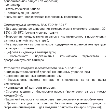
дополнительной защиты от коррозии;
• Манометр;
• Автоматический байпас;
• Постциркуляция насоса;
• Возможность подключения к солнечным коллекторам.
Температурный контроль BAXI ECO-4s 1.24 F
• Два диапазона регулирования температуры в системе отопления: 30-
85°С и 30-45°С (режим «теплые полы»);
• Встроенная погодозависимая автоматика (возможность подключения
датчика уличной температуры);
• Регулирование и автоматическое поддержание заданной температуры
в контурах отопления;
• Цифровая индикация температуры;
• Возможность подключения комнатного термостата и
программируемого таймера.
Устройства контроля и безопасности BAXI ECO-4s 1.24 F
• Жидкокристаллический дисплей с кнопочным управлением;
• Электронная система самодиагностики;
• Возможность вывода сигнала о блокировке котла на пульт
диспетчера;
• Ионизационный контроль пламени;
• Система защиты от блокировки насоса (включается автоматически
каждые 24 ч);
• Защитный термостат от перегрева теплоносителя в теплообменнике;
• Датчик тяги для контроля за безопасным удалением продуктов
сгорания (пневмореле — для моделей с закрытой камерой сгорания);