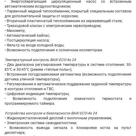
• Энергосберегающий циркуляционный насос со встроенным
автоматическим воздухоотводчиком;
• Первичный медный теплообменник, покрытый специальным составом
для дополнительной защиты от коррозии;
• Вторичный пластинчатый теплообменник из нержавеющей стали;
• Трехходовой клапан с электрическим сервоприводом;
• Манометр;
• Автоматический байпас;
• Постциркуляция насоса;
• Фильтр на входе холодной воды;
• Возможность подключения к солнечным коллекторам.
Температурный контроль BAXI ECO-4s 24
• Два диапазона регулирования температуры в системе отопления: 30-
85°С и 30-45°С (режим «теплые полы»);
• Встроенная погодозависимая автоматика (возможность подключения
датчика уличной температуры);
• Регулирование и автоматическое поддержание заданной температуры
в контурах отопления и ГВС;
• Цифровая индикация температуры;
• Возможность подключения комнатного термостата и
программируемого таймера.
Устройства контроля и безопасности BAXI ECO-4s 24
• Жидкокристаллический дисплей с кнопочным управлением;
• Электронная система самодиагностики;
• Возможность вывода сигнала о блокировке котла на пульт
диспетчера;