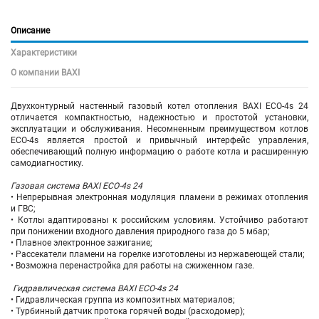
Описание
Характеристики
О компании BAXI
Двухконтурный настенный газовый котел отопления BAXI ECO-4s 24
отличается компактностью, надежностью и простотой установки,
эксплуатации и обслуживания. Несомненным преимуществом котлов
ECO-4s является простой и привычный интерфейс управления,
обеспечивающий полную информацию о работе котла и расширенную
самодиагностику.
Газовая система BAXI ECO-4s 24
• Непрерывная электронная модуляция пламени в режимах отопления
и ГВС;
• Котлы адаптированы к российским условиям. Устойчиво работают
при понижении входного давления природного газа до 5 мбар;
• Плавное электронное зажигание;
• Рассекатели пламени на горелке изготовлены из нержавеющей стали;
• Возможна перенастройка для работы на сжиженном газе.
Гидравлическая система BAXI ECO-4s 24
• Гидравлическая группа из композитных материалов;
• Турбинный датчик протока горячей воды (расходомер);