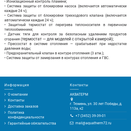
• Ионизационный контроль пламени;
• Система защиты от блокировки насоса (включается автоматически
каждые 24 ч);
• Система защиты от блокировки трехходового клапана (включается
автоматически каждые 24 ч);
• Защитный термостат от перегрева теплоносителя в первичном
теплообменнике;
• Датчик тяги для контроля за безопасным удалением продуктов
термостат — для моделей с открытой камерой);
сгорания (
• Прессостат в системе отопления — срабатывает при недостатке
давления воды;
• Предохранительный клапан в контуре отопления (3 атм.);
• Система защиты от замерзания в контурах отопления и ГВС.
Информация
Контакты
О компании
АКВАТЕРМ
Контакты
г. Тюмень, ул. 30 лет Победы, д.
Доставка заказов
113а, к2
Политика
+7 (3452) 39-39-01
конфиденциальности
mail@aquatherm72.ru
Гарантийные обязательства