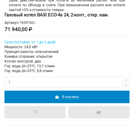
Цена действительна при оплате за наличный расчет или при
оплате по QR-коду в счете. При безналичном расчете или оплате
картой +3% к стоимости товара.
Газовый котел BAXI ECO-4s 24, 2-конт., откр. кам.
Артикул
7659762--
71 940,00 ₽
Срок поставки: от 1 до 3 дней
Мощность: 24,0 кВт
Принцип работы: классический
Камера сгорания: открытая
Кол-во контуров: два
Гор. вода Δt=25°C: 13,7 л/мин
Гор. вода Δt=35°C: 9,8 л/мин
В корзину