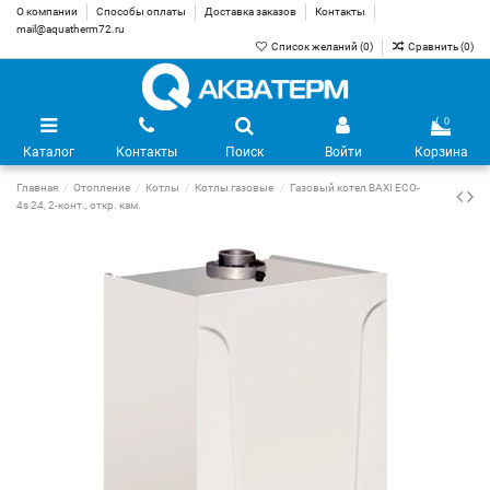
О компании
Способы оплаты
Доставка заказов
Контакты
mail@aquatherm72.ru
Список желаний (
0
)
Сравнить (
0
)
0
Каталог
Контакты
Поиск
Войти
Корзина
Главная
Отопление
Котлы
Котлы газовые
Газовый котел BAXI ECO-
4s 24, 2-конт., откр. кам.