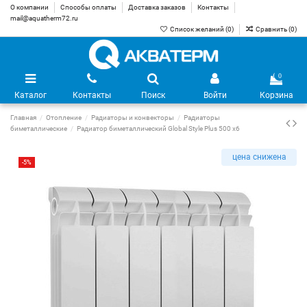
О компании
Способы оплаты
Доставка заказов
Контакты
mail@aquatherm72.ru
Список желаний (
0
)
Сравнить (
0
)
0
Каталог
Контакты
Поиск
Войти
Корзина
Главная
Отопление
Радиаторы и конвекторы
Радиаторы
биметаллические
Радиатор биметаллический Global Style Plus 500 х6
цена снижена
-5%