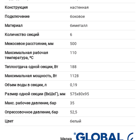
Конструкция
настенная
Подключение
боковое
Материал
биметалл
Количество секций
6
Межосевое расстояние, мм
500
Максимальная рабочая
110
температура, ºС
Теплоотдача одной секции, Вт
188
Максимальная мощность, Вт
1128
Объем воды в секции, л
0,19
Размер одной секции (ВхШхГ), мм
575x80x95
Макс. рабочее давление, бар
35
Опрессовочное давление, бар
52,5
Цвет
белый
Марка