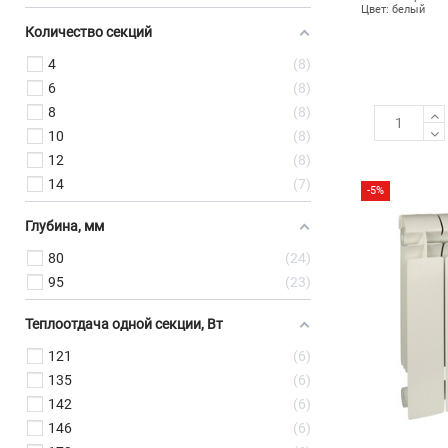
Цвет: белый
Количество секций
4
8
6
8
8
8
10
8
12
8
14
7
-5%
Глубина, мм
80
24
95
23
Теплоотдача одной секции, Вт
121
6
135
6
142
6
146
6