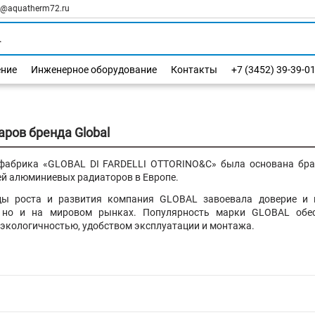
l@aquatherm72.ru
ение
Инженерное оборудование
Контакты
+7 (3452) 39-39-0
аров бренда Global
фабрика «GLOBAL DI FARDELLI OTTORINO&C» была основана брат
ей алюминиевых радиаторов в Европе.
ды роста и развития компания GLOBAL завоевала доверие и п
 но и на мировом рынках. Популярность марки GLOBAL обес
экологичностью, удобством эксплуатации и монтажа.