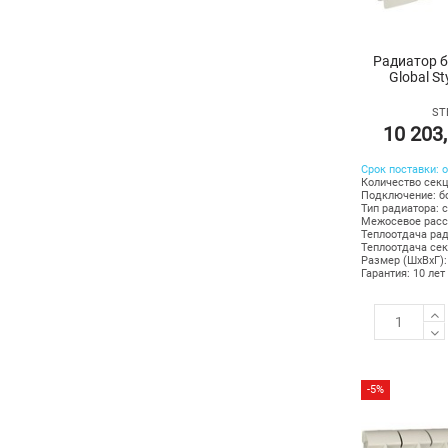
Радиатор 
Global St
ST
10 203
Срок поставки: о
Количество секц
Подключение: б
Тип радиатора: 
Межосевое расс
Теплоотдача рад
Теплоотдача сек
Размер (ШхВхГ):
Гарантия: 10 лет
-5%