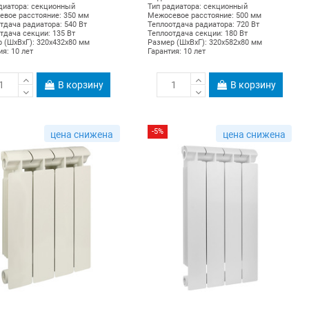
диатора: секционный
Тип радиатора: секционный
вое расстояние: 350 мм
Межосевое расстояние: 500 мм
тдача радиатора: 540 Вт
Теплоотдача радиатора: 720 Вт
тдача секции: 135 Вт
Теплоотдача секции: 180 Вт
 (ШхВхГ): 320х432х80 мм
Размер (ШхВхГ): 320х582х80 мм
ия: 10 лет
Гарантия: 10 лет
В корзину
В корзину
-5%
цена снижена
цена снижена