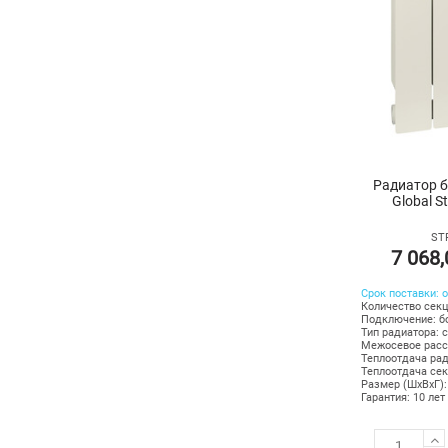
Радиатор 
Global St
ST
7 068
Срок поставки: о
Количество секц
Подключение: б
Тип радиатора: 
Межосевое расс
Теплоотдача рад
Теплоотдача сек
Размер (ШхВхГ):
Гарантия: 10 лет