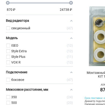
870
₽
24738
₽
Вид радиатора
секционный
47
Модель
ISEO
12
Style Extra
12
Style Plus
11
VOX R
12
Подключение
Монтажный 
KIT 
боковое
47
A04
87
Межосевое расстояние, мм
350
24
Срок поставки: о
Диаметр подключ
500
23
Наличие кронште