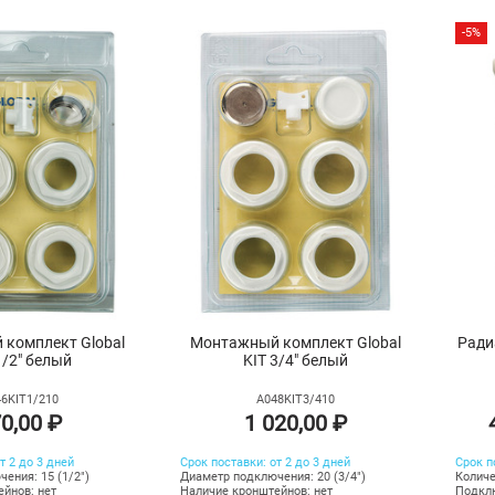
-5%
комплект Global
Монтажный комплект Global
Ради
1/2" белый
KIT 3/4" белый
6KIT1/210
A048KIT3/410
0,00 ₽
1 020,00 ₽
т 2 до 3 дней
Срок поставки: от 2 до 3 дней
Срок п
ения: 15 (1/2")
Диаметр подключения: 20 (3/4")
Количе
йнов: нет
Наличие кронштейнов: нет
Подклю