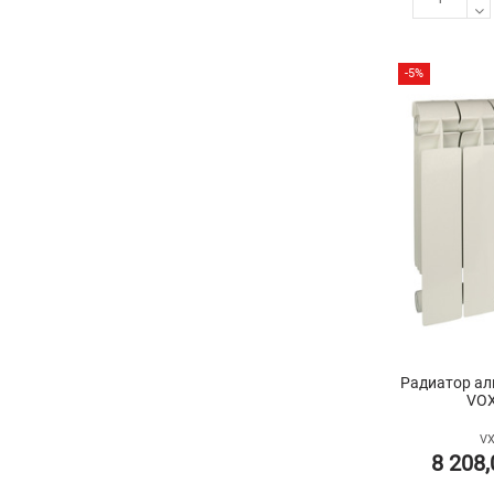
-5%
Радиатор ал
VOX
VX
8 208