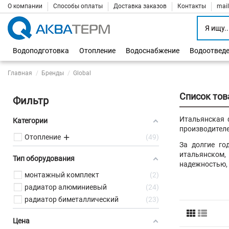
О компании
Способы оплаты
Доставка заказов
Контакты
mai
Водоподготовка
Отопление
Водоснабжение
Водоотвед
Главная
Бренды
Global
Список тов
Фильтр
Итальянская 
Категории
производител
Отопление
49
За долгие го
итальянском,
Тип оборудования
надежностью, 
монтажный комплект
2
радиатор алюминиевый
24
радиатор биметаллический
23
Цена