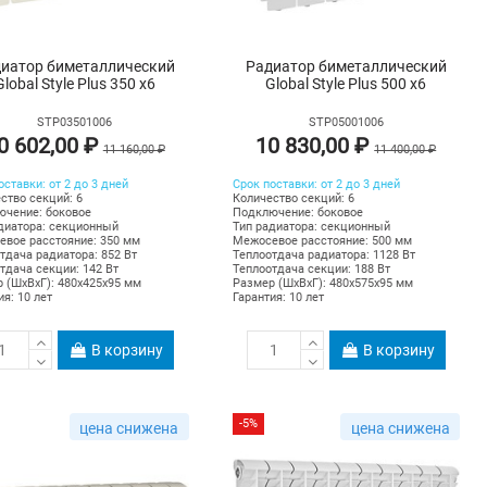
иатор биметаллический
Радиатор биметаллический
Global Style Plus 350 х6
Global Style Plus 500 х6
STP03501006
STP05001006
0 602,00 ₽
10 830,00 ₽
11 160,00 ₽
11 400,00 ₽
оставки: от 2 до 3 дней
Срок поставки: от 2 до 3 дней
ство секций: 6
Количество секций: 6
чение: боковое
Подключение: боковое
диатора: секционный
Тип радиатора: секционный
вое расстояние: 350 мм
Межосевое расстояние: 500 мм
тдача радиатора: 852 Вт
Теплоотдача радиатора: 1128 Вт
тдача секции: 142 Вт
Теплоотдача секции: 188 Вт
 (ШхВхГ): 480х425х95 мм
Размер (ШхВхГ): 480х575х95 мм
ия: 10 лет
Гарантия: 10 лет
В корзину
В корзину
-5%
цена снижена
цена снижена