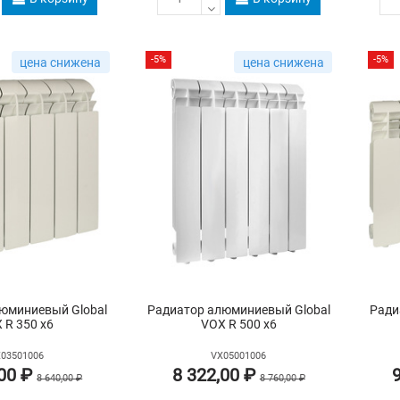
-5%
-5%
цена снижена
цена снижена
юминиевый Global
Радиатор алюминиевый Global
Ради
 R 350 х6
VOX R 500 х6
03501006
VX05001006
,00 ₽
8 322,00 ₽
8 640,00 ₽
8 760,00 ₽