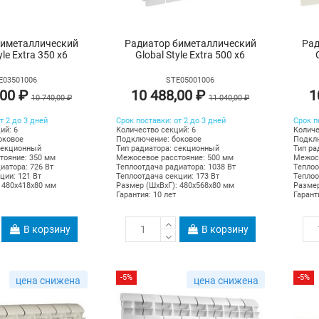
биметаллический
Радиатор биметаллический
Рад
yle Extra 350 х6
Global Style Extra 500 х6
E03501006
STE05001006
,00 ₽
10 488,00 ₽
1
10 740,00 ₽
11 040,00 ₽
т 2 до 3 дней
Срок поставки: от 2 до 3 дней
Срок п
ий: 6
Количество секций: 6
Количе
оковое
Подключение: боковое
Подклю
секционный
Тип радиатора: секционный
Тип ра
тояние: 350 мм
Межосевое расстояние: 500 мм
Межосе
иатора: 726 Вт
Теплоотдача радиатора: 1038 Вт
Теплоо
ции: 121 Вт
Теплоотдача секции: 173 Вт
Теплоо
 480х418х80 мм
Размер (ШхВхГ): 480х568х80 мм
Размер
Гарантия: 10 лет
Гарант
В корзину
В корзину
-5%
-5%
цена снижена
цена снижена