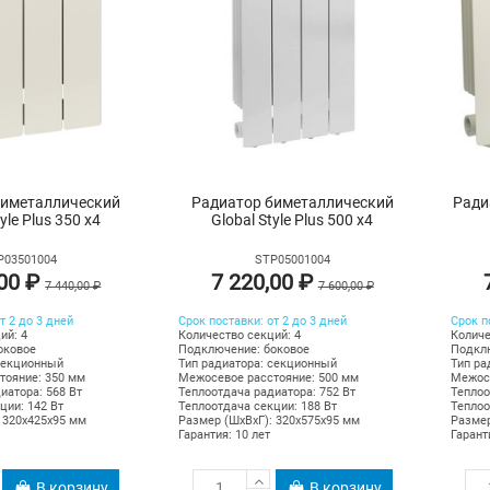
биметаллический
Радиатор биметаллический
Ради
yle Plus 350 х4
Global Style Plus 500 х4
P03501004
STP05001004
,00 ₽
7 220,00 ₽
7 440,00 ₽
7 600,00 ₽
т 2 до 3 дней
Срок поставки: от 2 до 3 дней
Срок п
ий: 4
Количество секций: 4
Количе
оковое
Подключение: боковое
Подклю
секционный
Тип радиатора: секционный
Тип ра
тояние: 350 мм
Межосевое расстояние: 500 мм
Межосе
иатора: 568 Вт
Теплоотдача радиатора: 752 Вт
Теплоо
ции: 142 Вт
Теплоотдача секции: 188 Вт
Теплоо
 320х425х95 мм
Размер (ШхВхГ): 320х575х95 мм
Размер
Гарантия: 10 лет
Гарант
В корзину
В корзину