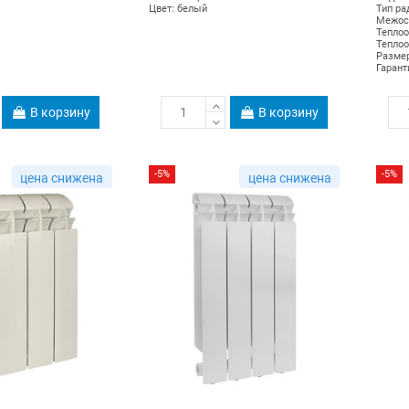
Цвет: белый
Тип ра
Межосе
Теплоо
Теплоо
Размер
Гарант
В корзину
В корзину
-5%
-5%
цена снижена
цена снижена