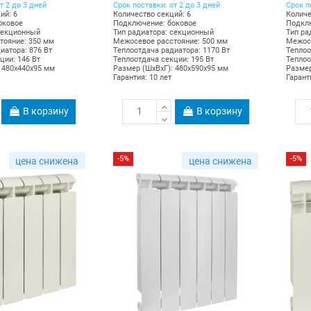
т 2 до 3 дней
Срок поставки: от 2 до 3 дней
Срок п
ий: 6
Количество секций: 6
Количе
оковое
Подключение: боковое
Подклю
секционный
Тип радиатора: секционный
Тип ра
тояние: 350 мм
Межосевое расстояние: 500 мм
Межосе
иатора: 876 Вт
Теплоотдача радиатора: 1170 Вт
Теплоо
ции: 146 Вт
Теплоотдача секции: 195 Вт
Теплоо
 480х440х95 мм
Размер (ШхВхГ): 480х590х95 мм
Размер
Гарантия: 10 лет
Гарант
В корзину
В корзину
-5%
-5%
цена снижена
цена снижена