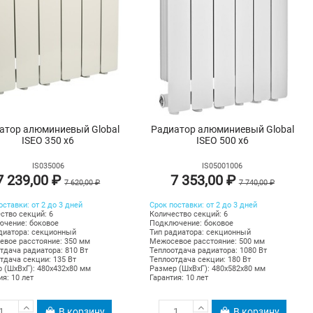
атор алюминиевый Global
Радиатор алюминиевый Global
ISEO 350 х6
ISEO 500 х6
IS035006
IS05001006
7 239,00 ₽
7 353,00 ₽
7 620,00 ₽
7 740,00 ₽
оставки: от 2 до 3 дней
Срок поставки: от 2 до 3 дней
ство секций: 6
Количество секций: 6
чение: боковое
Подключение: боковое
диатора: секционный
Тип радиатора: секционный
вое расстояние: 350 мм
Межосевое расстояние: 500 мм
тдача радиатора: 810 Вт
Теплоотдача радиатора: 1080 Вт
тдача секции: 135 Вт
Теплоотдача секции: 180 Вт
 (ШхВхГ): 480х432х80 мм
Размер (ШхВхГ): 480х582х80 мм
ия: 10 лет
Гарантия: 10 лет
В корзину
В корзину