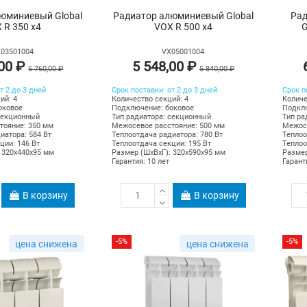
юминиевый Global
Радиатор алюминиевый Global
Рад
 R 350 х4
VOX R 500 х4
G
03501004
VX05001004
,00 ₽
5 548,00 ₽
5 760,00 ₽
5 840,00 ₽
т 2 до 3 дней
Срок поставки: от 2 до 3 дней
Срок п
ий: 4
Количество секций: 4
Количе
оковое
Подключение: боковое
Подклю
секционный
Тип радиатора: секционный
Тип ра
тояние: 350 мм
Межосевое расстояние: 500 мм
Межосе
иатора: 584 Вт
Теплоотдача радиатора: 780 Вт
Теплоо
ции: 146 Вт
Теплоотдача секции: 195 Вт
Теплоо
 320х440х95 мм
Размер (ШхВхГ): 320х590х95 мм
Размер
Гарантия: 10 лет
Гарант
В корзину
В корзину
-5%
-5%
цена снижена
цена снижена