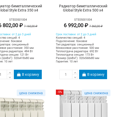
иатор биметаллический
Радиатор биметаллический
lobal Style Extra 350 х4
Global Style Extra 500 х4
STE03501004
STE05001004
6 802,00 ₽
6 992,00 ₽
7 160,00 ₽
7 360,00 ₽
оставки: от 2 до 3 дней
Срок поставки: от 2 до 3 дней
ство секций: 4
Количество секций: 4
чение: боковое
Подключение: боковое
диатора: секционный
Тип радиатора: секционный
вое расстояние: 350 мм
Межосевое расстояние: 500 мм
тдача радиатора: 484 Вт
Теплоотдача радиатора: 692 Вт
тдача секции: 121 Вт
Теплоотдача секции: 173 Вт
 (ШхВхГ): 320х418х80 мм
Размер (ШхВхГ): 320х568х80 мм
ия: 10 лет
Гарантия: 10 лет
В корзину
В корзину
-5%
цена снижена
цена снижена