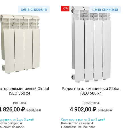
-5%
цена снижена
цена снижена
атор алюминиевый Global
Радиатор алюминиевый Global
ISEO 350 х4
ISEO 500 х4
IS035004
IS05001004
4 826,00 ₽
4 902,00 ₽
5 080,00 ₽
5 160,00 ₽
оставки: от 2 до 3 дней
Срок поставки: от 2 до 3 дней
ство секций: 4
Количество секций: 4
чение: боковое
Подключение: боковое