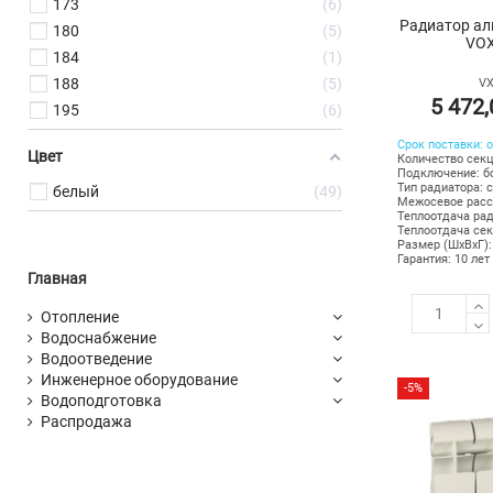
173
6
Радиатор ал
180
5
VOX
184
1
188
5
VX
5 472
195
6
Срок поставки: о
Цвет
Количество секц
Подключение: б
Тип радиатора: 
белый
49
Межосевое расс
Теплоотдача рад
Теплоотдача сек
Размер (ШхВхГ):
Гарантия: 10 лет
Главная
Отопление
Водоснабжение
Водоотведение
Инженерное оборудование
-5%
Водоподготовка
Распродажа