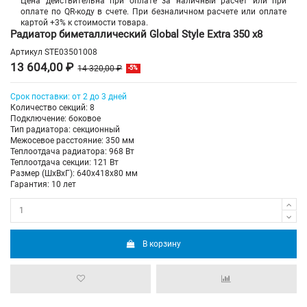
Цена действительна при оплате за наличный расчет или при
оплате по QR-коду в счете. При безналичном расчете или оплате
картой +3% к стоимости товара.
Радиатор биметаллический Global Style Extra 350 х8
Артикул
STE03501008
13 604,00 ₽
14 320,00 ₽
-5%
Срок поставки: от 2 до 3 дней
Количество секций: 8
Подключение: боковое
Тип радиатора: секционный
Межосевое расстояние: 350 мм
Теплоотдача радиатора: 968 Вт
Теплоотдача секции: 121 Вт
Размер (ШхВхГ): 640х418х80 мм
Гарантия: 10 лет
В корзину