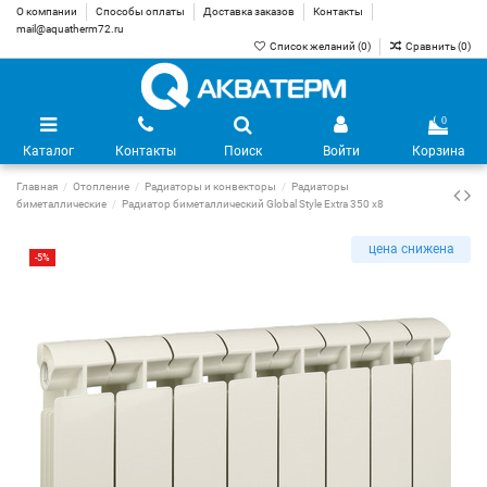
О компании
Способы оплаты
Доставка заказов
Контакты
mail@aquatherm72.ru
Список желаний (
0
)
Сравнить (
0
)
0
Каталог
Контакты
Поиск
Войти
Корзина
Главная
Отопление
Радиаторы и конвекторы
Радиаторы
биметаллические
Радиатор биметаллический Global Style Extra 350 х8
цена снижена
-5%