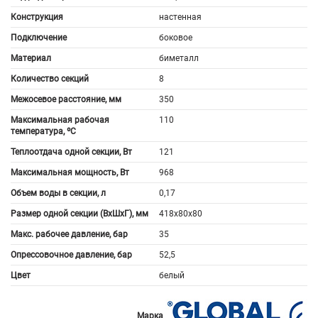
Конструкция
настенная
Подключение
боковое
Материал
биметалл
Количество секций
8
Межосевое расстояние, мм
350
Максимальная рабочая
110
температура, ºС
Теплоотдача одной секции, Вт
121
Максимальная мощность, Вт
968
Объем воды в секции, л
0,17
Размер одной секции (ВхШхГ), мм
418x80x80
Макс. рабочее давление, бар
35
Опрессовочное давление, бар
52,5
Цвет
белый
Марка