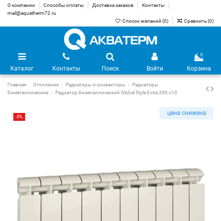
О компании
Способы оплаты
Доставка заказов
Контакты
mail@aquatherm72.ru
Список желаний (
0
)
Сравнить (
0
)
0
Каталог
Контакты
Поиск
Войти
Корзина
Главная
Отопление
Радиаторы и конвекторы
Радиаторы
биметаллические
Радиатор биметаллический Global Style Extra 350 х10
цена снижена
-5%