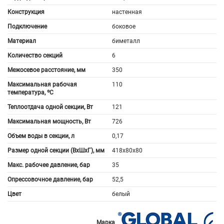
Конструкция
настенная
Подключение
боковое
Материал
биметалл
Количество секций
6
Межосевое расстояние, мм
350
Максимальная рабочая
110
температура, ºС
Теплоотдача одной секции, Вт
121
Максимальная мощность, Вт
726
Объем воды в секции, л
0,17
Размер одной секции (ВхШхГ), мм
418x80x80
Макс. рабочее давление, бар
35
Опрессовочное давление, бар
52,5
Цвет
белый
Марка