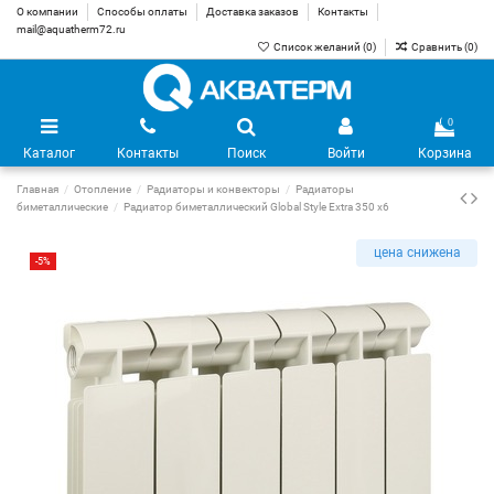
О компании
Способы оплаты
Доставка заказов
Контакты
mail@aquatherm72.ru
Список желаний (
0
)
Сравнить (
0
)
0
Каталог
Контакты
Поиск
Войти
Корзина
Главная
Отопление
Радиаторы и конвекторы
Радиаторы
биметаллические
Радиатор биметаллический Global Style Extra 350 х6
цена снижена
-5%