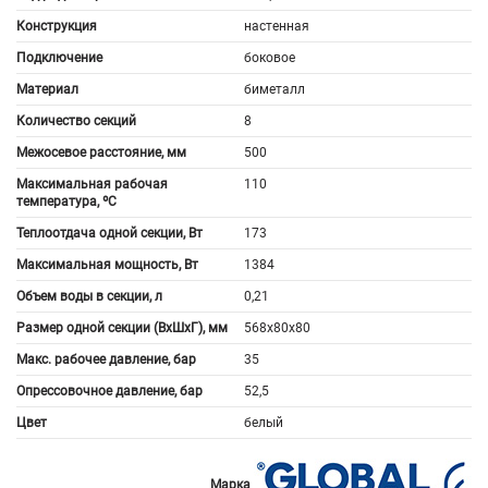
Конструкция
настенная
Подключение
боковое
Материал
биметалл
Количество секций
8
Межосевое расстояние, мм
500
Максимальная рабочая
110
температура, ºС
Теплоотдача одной секции, Вт
173
Максимальная мощность, Вт
1384
Объем воды в секции, л
0,21
Размер одной секции (ВхШхГ), мм
568x80x80
Макс. рабочее давление, бар
35
Опрессовочное давление, бар
52,5
Цвет
белый
Марка