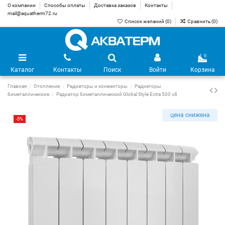
О компании
Способы оплаты
Доставка заказов
Контакты
mail@aquatherm72.ru
Список желаний (
0
)
Сравнить (
0
)
0
Каталог
Контакты
Поиск
Войти
Корзина
Главная
Отопление
Радиаторы и конвекторы
Радиаторы
биметаллические
Радиатор биметаллический Global Style Extra 500 х8
цена снижена
-5%