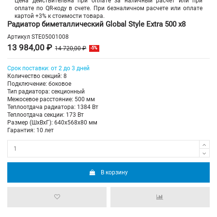
Цена действительна при оплате за наличный расчет или при
оплате по QR-коду в счете. При безналичном расчете или оплате
картой +3% к стоимости товара.
Радиатор биметаллический Global Style Extra 500 х8
Артикул
STE05001008
13 984,00 ₽
14 720,00 ₽
-5%
Срок поставки: от 2 до 3 дней
Количество секций: 8
Подключение: боковое
Тип радиатора: секционный
Межосевое расстояние: 500 мм
Теплоотдача радиатора: 1384 Вт
Теплоотдача секции: 173 Вт
Размер (ШхВхГ): 640х568х80 мм
Гарантия: 10 лет
В корзину