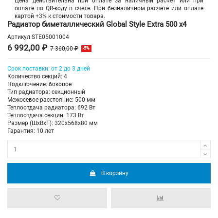
Цена действительна при оплате за наличный расчет или при
оплате по QR-коду в счете. При безналичном расчете или оплате
картой +3% к стоимости товара.
Радиатор биметаллический Global Style Extra 500 х4
Артикул
STE05001004
6 992,00 ₽
7 360,00 ₽
-5%
Срок поставки: от 2 до 3 дней
Количество секций: 4
Подключение: боковое
Тип радиатора: секционный
Межосевое расстояние: 500 мм
Теплоотдача радиатора: 692 Вт
Теплоотдача секции: 173 Вт
Размер (ШхВхГ): 320х568х80 мм
Гарантия: 10 лет
В корзину