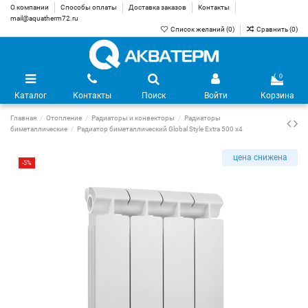
О компании
Способы оплаты
Доставка заказов
Контакты
mail@aquatherm72.ru
Список желаний (
0
)
Сравнить (
0
)
0
Каталог
Контакты
Поиск
Войти
Корзина
Главная
Отопление
Радиаторы и конвекторы
Радиаторы
биметаллические
Радиатор биметаллический Global Style Extra 500 х4
цена снижена
-5%