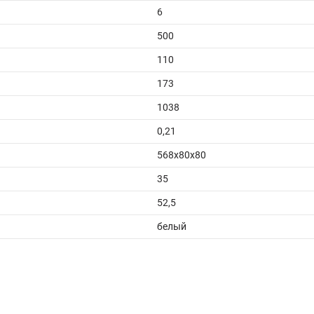
6
500
110
173
1038
0,21
568x80x80
35
52,5
белый