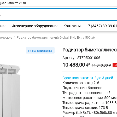
l@aquatherm72.ru
ение
Инженерное оборудование
Контакты
+7 (3452) 39-39-0
ические
Радиатор биметаллический Global Style Extra 500 х6
Радиатор биметаллически
цена снижена
Артикул
STE05001006
10 488,00 ₽
11 040,00 ₽
-5
Срок поставки: от 2 до 3 дней
Количество секций: 6
Подключение: боковое
Тип радиатора: секционный
Межосевое расстояние: 500 мм
Теплоотдача радиатора: 1038 В
Теплоотдача секции: 173 Вт
Размер (ШхВхГ): 480х568х80 м