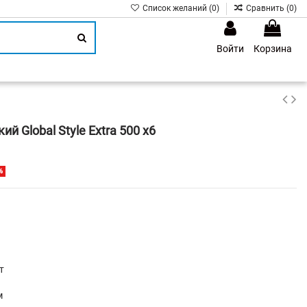
Список желаний (
0
)
Сравнить (
0
)
Войти
Корзина
1
й Global Style Extra 500 х6
%
т
м