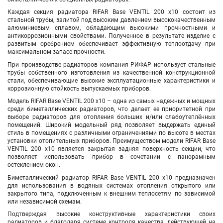
Каждая секция радиатора RIFAR Base VENTIL 200 х10 состоит из
стальной трубы, залитой под высоким давлением высококачественным
алюминиевым сплавом, обладающим высокими прочностными и
антикоррозионными свойствами. Полученное в результате изделие с
развитым оребрением обеспечивает эффективную теплоотдачу при
максимальном запасе прочности.
При производстве радиаторов компания РИФАР использует стальные
трубы собственного изготовления из качественной конструкционной
стали, обеспечивающие высокие эксплуатационные характеристики и
коррозионную стойкость выпускаемых приборов.
Модель RIFAR Base VENTIL 200 х10 – одна из самых надежных и мощных
среди биметаллических радиаторов, что делает ее приоритетной при
выборе радиаторов для отопления больших и/или слабоутеплённых
помещений. Широкий модельный ряд позволяет выдержать единый
стиль в помещениях с различными ограничениями по высоте в местах
установки отопительных приборов. Преимуществом модели RIFAR Base
VENTIL 200 х10 является закрытая задняя поверхность секции, что
позволяет использовать прибор в сочетании с панорамным
остеклением окон.
Биметаллический радиатор RIFAR Base VENTIL 200 х10 предназначен
для использования в водяных системах отопления открытого или
закрытого типа, подключенным к внешним теплосетям по зависимой
или независимой схемам.
Подтверждая высокие конструктивные характеристики своих
радиаторов и благодаря системе контроля качества, действующей на