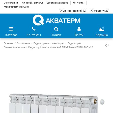
О компании
Способы оплаты
Доставка заказов
Контакты
mail@aquatherm72.ru
Список желаний (
0
)
Сравнить (
0
)
0
Каталог
Контакты
Поиск
Войти
Корзина
Главная
Отопление
Радиаторы и конвекторы
Радиаторы
биметаллические
Радиатор биметаллический RIFAR Base VENTIL 200 х10