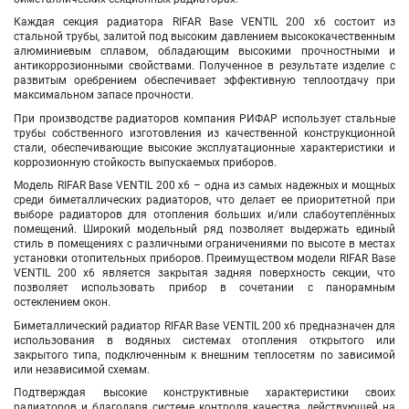
Каждая секция радиатора RIFAR Base VENTIL 200
х6
состоит из
стальной трубы, залитой под высоким давлением высококачественным
алюминиевым сплавом, обладающим высокими прочностными и
антикоррозионными свойствами. Полученное в результате изделие с
развитым оребрением обеспечивает эффективную теплоотдачу при
максимальном запасе прочности.
При производстве радиаторов компания РИФАР использует стальные
трубы собственного изготовления из качественной конструкционной
стали, обеспечивающие высокие эксплуатационные характеристики и
коррозионную стойкость выпускаемых приборов.
Модель RIFAR Base VENTIL 200
х6
– одна из самых надежных и мощных
среди биметаллических радиаторов, что делает ее приоритетной при
выборе радиаторов для отопления больших и/или слабоутеплённых
помещений. Широкий модельный ряд позволяет выдержать единый
стиль в помещениях с различными ограничениями по высоте в местах
установки отопительных приборов. Преимуществом модели RIFAR Base
VENTIL 200
х6
является закрытая задняя поверхность секции, что
позволяет использовать прибор в сочетании с панорамным
остеклением окон.
Биметаллический радиатор RIFAR Base VENTIL 200
х6
предназначен для
использования в водяных системах отопления открытого или
закрытого типа, подключенным к внешним теплосетям по зависимой
или независимой схемам.
Подтверждая высокие конструктивные характеристики своих
радиаторов и благодаря системе контроля качества, действующей на