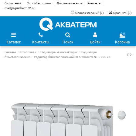
О компании
Способы оплаты
Доставка заказов
Контакты
mail@aquatherm72.ru
Список желаний (
0
)
Сравнить (
0
)
0
Каталог
Контакты
Поиск
Войти
Корзина
Главная
Отопление
Радиаторы и конвекторы
Радиаторы
биметаллические
Радиатор биметаллический RIFAR Base VENTIL 200 х6