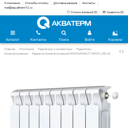
О компании
Способы оплаты
Доставка заказов
Контакты
mail@aquatherm72.ru
Список желаний (
0
)
Сравнить (
0
)
0
Каталог
Контакты
Поиск
Войти
Корзина
Главная
Отопление
Радиаторы и конвекторы
Радиаторы
биметаллические
Радиатор биметаллический RIFAR MONOLIT VENTIL 350 х8