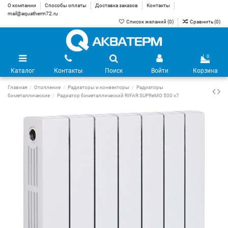
О компании
Способы оплаты
Доставка заказов
Контакты
mail@aquatherm72.ru
Список желаний (
0
)
Сравнить (
0
)
0
Каталог
Контакты
Поиск
Войти
Корзина
Главная
Отопление
Радиаторы и конвекторы
Радиаторы
биметаллические
Радиатор биметаллический RIFAR SUPReMO 500 х7