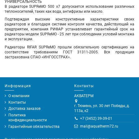
УНИВЕРСАЛЬНОСТЬ
В радиаторе SUPReMO 500 х7 допускается использование различных
теплоносителей, таких как вода, антифризы или масло.
Подтверждая высокие конструктивные характеристики своих
радиаторов и благодаря системе контроля качества, действующей на
предприятии, компания РИФАР устанавливает гарантийный срок на
радиаторы модели SUPReMO - 25 лет при соблюдении условий монтажа
и эксплуатации.
Радиаторы RIFAR SUPReMO прошли обязательную сертификацию на
соответствие требованиям ГОСТ 31311-2005. Вся продукция
застрахована СПАО «ИНГОССТРАХ».
Информация
Контакты
О компании
АКВАТЕРМ
Контакты
г. Тюмень, ул. 30 лет Победы, д.
Доставка заказов
113а, к2
Политика
+7 (3452) 39-39-01
конфиденциальности
mail@aquatherm72.ru
Гарантийные обязательства