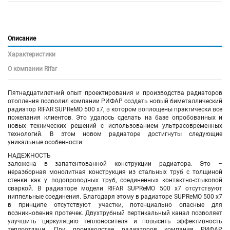
Описание
Характеристики
О компании Rifar
Пятнадцатилетний опыт проектирования и производства радиаторов
отопления позволил компании РИФАР создать новый биметаллический
радиатор RIFAR SUPReMO 500 х7, в котором воплощены практически все
пожелания клиентов. Это удалось сделать на базе опробованных и
новых технических решений с использованием ультрасовременных
технологий. В этом новом радиаторе достигнуты следующие
уникальные особенности.
НАДЕЖНОСТЬ
заложена в запатентованной конструкции радиатора. Это –
неразборная монолитная конструкция из стальных труб с толщиной
стенки как у водопроводных труб, соединенных контактно-стыковой
сваркой. В радиаторе модели RIFAR SUPReMO 500 х7 отсутствуют
ниппельные соединения. Благодаря этому в радиаторе SUPReMO 500 х7
в принципе отсутствуют участки, потенциально опасные для
возникновения протечек. Двухтрубный вертикальный канал позволяет
улучшить циркуляцию теплоносителя и повысить эффективность
теплоотдачи. При производстве радиаторов компания РИФАР