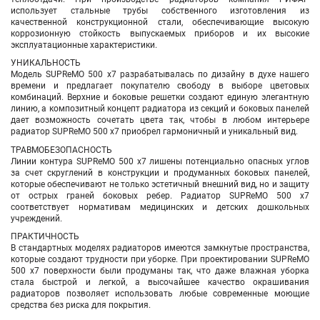
использует стальные трубы собственного изготовления из
качественной конструкционной стали, обеспечивающие высокую
коррозионную стойкость выпускаемых приборов и их высокие
эксплуатационные характеристики.
УНИКАЛЬНОСТЬ
Модель SUPReMO 500 х7 разрабатывалась по дизайну в духе нашего
времени и предлагает покупателю свободу в выборе цветовых
комбинаций. Верхние и боковые решетки создают единую элегантную
линию, а композитный концепт радиатора из секций и боковых панелей
дает возможность сочетать цвета так, чтобы в любом интерьере
радиатор SUPReMO 500 х7 приобрел гармоничный и уникальный вид.
ТРАВМОБЕЗОПАСНОСТЬ
Линии контура SUPReMO 500 х7 лишены потенциально опасных углов
за счет скруглений в конструкции и продуманных боковых панелей,
которые обеспечивают не только эстетичный внешний вид, но и защиту
от острых граней боковых ребер. Радиатор SUPReMO 500 х7
соответствует нормативам медицинских и детских дошкольных
учреждений.
ПРАКТИЧНОСТЬ
В стандартных моделях радиаторов имеются замкнутые пространства,
которые создают трудности при уборке. При проектировании SUPReMO
500 х7 поверхности были продуманы так, что даже влажная уборка
стала быстрой и легкой, а высочайшее качество окрашивания
радиаторов позволяет использовать любые современные моющие
средства без риска для покрытия.