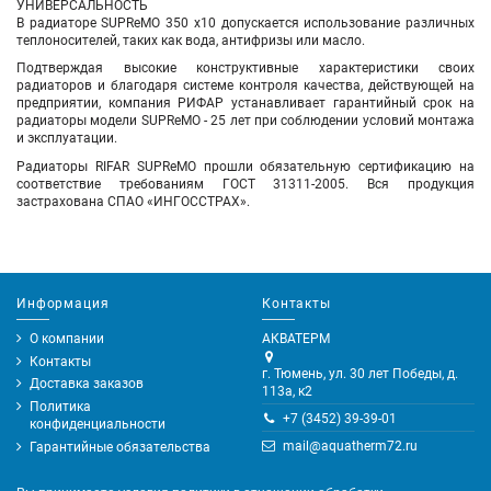
УНИВЕРСАЛЬНОСТЬ
В радиаторе SUPReMO 350 х10 допускается использование различных
теплоносителей, таких как вода, антифризы или масло.
Подтверждая высокие конструктивные характеристики своих
радиаторов и благодаря системе контроля качества, действующей на
предприятии, компания РИФАР устанавливает гарантийный срок на
радиаторы модели SUPReMO - 25 лет при соблюдении условий монтажа
и эксплуатации.
Радиаторы RIFAR SUPReMO прошли обязательную сертификацию на
соответствие требованиям ГОСТ 31311-2005. Вся продукция
застрахована СПАО «ИНГОССТРАХ».
Информация
Контакты
О компании
АКВАТЕРМ
Контакты
г. Тюмень, ул. 30 лет Победы, д.
Доставка заказов
113а, к2
Политика
+7 (3452) 39-39-01
конфиденциальности
mail@aquatherm72.ru
Гарантийные обязательства