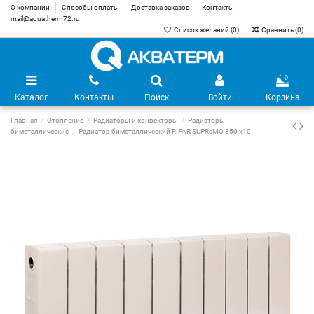
О компании
Способы оплаты
Доставка заказов
Контакты
mail@aquatherm72.ru
Список желаний (
0
)
Сравнить (
0
)
0
Каталог
Контакты
Поиск
Войти
Корзина
Главная
Отопление
Радиаторы и конвекторы
Радиаторы
биметаллические
Радиатор биметаллический RIFAR SUPReMO 350 х10