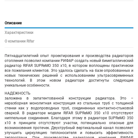
Описание
Характеристики
О компании Rifar
Пятнадцатилетний опыт проектирования и производства радиаторов
отопления позволил компании РИФАР создать новый биметаллический
радиатор RIFAR SUPReMO 350 х10, в котором воплощены практически
все пожелания клиентов. Это удалось сделать на базе опробованных и
новых технических решений с использованием ультрасовременных
технологий. В этом новом радиаторе достигнуты следующие
уникальные особенности.
НАДЕЖНОСТЬ
заложена в запатентованной конструкции радиатора. Это –
неразборная монолитная конструкция из стальных труб с толщиной
стенки как у водопроводных труб, соединенных контактно-стыковой
сваркой. В радиаторе модели RIFAR SUPReMO 350 х10 отсутствуют
ниппельные соединения. Благодаря этому в радиаторе SUPReMO 350
х10 в принципе отсутствуют участки, потенциально опасные для
возникновения протечек. Двухтрубный вертикальный канал позволяет
улучшить циркуляцию теплоносителя и повысить эффективность
теплоотдачи. При производстве радиаторов компания РИФАР