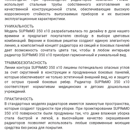
использует стальные трубы собственного изготовления из
качественной конструкционной стали, обеспечивающие высокую
коррозионную стойкость выпускаемых приборов и их высокие
эксплуатационные характеристики.
УНИКАЛЬНОСТЬ
Модель SUPReMO 350 х10 разрабатывалась по дизайну в духе нашего
времени и предлагает покупателю свободу в выборе цветовых
комбинаций. Верхние и боковые решетки создают единую элегантную
линию, а композитный концепт радиатора из секций и боковых панелей
дает возможность сочетать цвета так, чтобы в любом интерьере
радиатор SUPReMO 350 х10 приобрел гармоничный и уникальный вид.
ТРАВМОБЕЗОПАСНОСТЬ
Линии контура SUPReMO 350 х10 лишены потенциально опасных углов
за счет скруглений в конструкции и продуманных боковых панелей,
которые обеспечивают не только эстетичный внешний вид, но и защиту
от острых граней боковых ребер. Радиатор SUPReMO 350 х10
соответствует нормативам медицинских и детских дошкольных
учреждений.
ПРАКТИЧНОСТЬ
В стандартных моделях радиаторов имеются замкнутые пространства,
которые создают трудности при уборке. При проектировании SUPReMO
350 х10 поверхности были продуманы так, что даже влажная уборка
стала быстрой и легкой, а высочайшее качество окрашивания
радиаторов позволяет использовать любые современные моющие
средства без риска для покрытия.