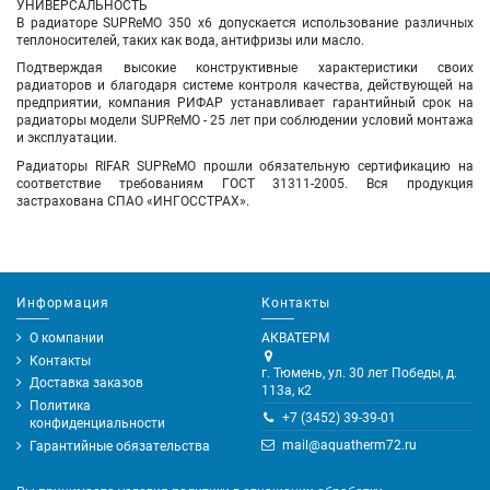
УНИВЕРСАЛЬНОСТЬ
В радиаторе SUPReMO 350 х6 допускается использование различных
теплоносителей, таких как вода, антифризы или масло.
Подтверждая высокие конструктивные характеристики своих
радиаторов и благодаря системе контроля качества, действующей на
предприятии, компания РИФАР устанавливает гарантийный срок на
радиаторы модели SUPReMO - 25 лет при соблюдении условий монтажа
и эксплуатации.
Радиаторы RIFAR SUPReMO прошли обязательную сертификацию на
соответствие требованиям ГОСТ 31311-2005. Вся продукция
застрахована СПАО «ИНГОССТРАХ».
Информация
Контакты
О компании
АКВАТЕРМ
Контакты
г. Тюмень, ул. 30 лет Победы, д.
Доставка заказов
113а, к2
Политика
+7 (3452) 39-39-01
конфиденциальности
mail@aquatherm72.ru
Гарантийные обязательства