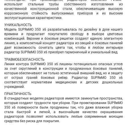
использует стальные трубы собственного изготовления из
качественной конструкционной стали, обеспечивающие высокую
коррозионную стойкость выпускаемых приборов и их высокие
эксплуатационные характеристики.
УНИКАЛЬНОСТЬ
Модель SUPReMO 350 х6 разрабатывалась по дизайну в духе нашего
времени и предлагает покупателю свободу в выборе цветовых
комбинаций. Верхние и боковые решетки создают единую элегантную
линию, а композитный концепт радиатора из секций и боковых панелей
дает возможность сочетать цвета так, чтобы в любом интерьере
радиатор SUPReMO 350 х6 приобрел гармоничный и уникальный вид.
ТРАВМОБЕЗОПАСНОСТЬ
Линии контура SUPReMO 350 х6 лишены потенциально опасных углов
за счет скруглений в конструкции и продуманных боковых панелей,
которые обеспечивают не только эстетичный внешний вид, но и защиту
от острых граней боковых ребер. Радиатор SUPReMO 350 х6
соответствует нормативам медицинских и детских дошкольных
учреждений.
ПРАКТИЧНОСТЬ
В стандартных моделях радиаторов имеются замкнутые пространства,
которые создают трудности при уборке. При проектировании SUPReMO
350 х6 поверхности были продуманы так, что даже влажная уборка
стала быстрой и легкой, а высочайшее качество окрашивания
радиаторов позволяет использовать любые современные моющие
средства без риска для покрытия.