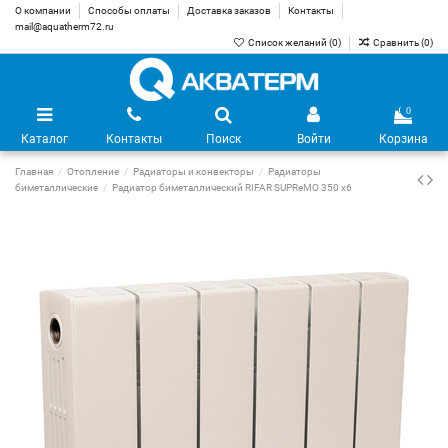
О компании
Способы оплаты
Доставка заказов
Контакты
mail@aquatherm72.ru
Список желаний (
0
)
Сравнить (
0
)
0
Каталог
Контакты
Поиск
Войти
Корзина
Главная
Отопление
Радиаторы и конвекторы
Радиаторы
биметаллические
Радиатор биметаллический RIFAR SUPReMO 350 х6