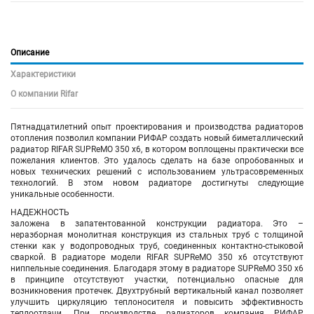
Описание
Характеристики
О компании Rifar
Пятнадцатилетний опыт проектирования и производства радиаторов
отопления позволил компании РИФАР создать новый биметаллический
радиатор RIFAR SUPReMO 350 х6, в котором воплощены практически все
пожелания клиентов. Это удалось сделать на базе опробованных и
новых технических решений с использованием ультрасовременных
технологий. В этом новом радиаторе достигнуты следующие
уникальные особенности.
НАДЕЖНОСТЬ
заложена в запатентованной конструкции радиатора. Это –
неразборная монолитная конструкция из стальных труб с толщиной
стенки как у водопроводных труб, соединенных контактно-стыковой
сваркой. В радиаторе модели RIFAR SUPReMO 350 х6 отсутствуют
ниппельные соединения. Благодаря этому в радиаторе SUPReMO 350 х6
в принципе отсутствуют участки, потенциально опасные для
возникновения протечек. Двухтрубный вертикальный канал позволяет
улучшить циркуляцию теплоносителя и повысить эффективность
теплоотдачи. При производстве радиаторов компания РИФАР