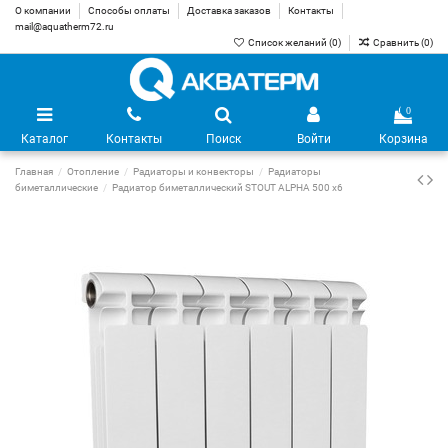
О компании
Способы оплаты
Доставка заказов
Контакты
mail@aquatherm72.ru
Список желаний (
0
)
Сравнить (
0
)
0
Каталог
Контакты
Поиск
Войти
Корзина
Главная
Отопление
Радиаторы и конвекторы
Радиаторы
биметаллические
Радиатор биметаллический STOUT ALPHA 500 х6