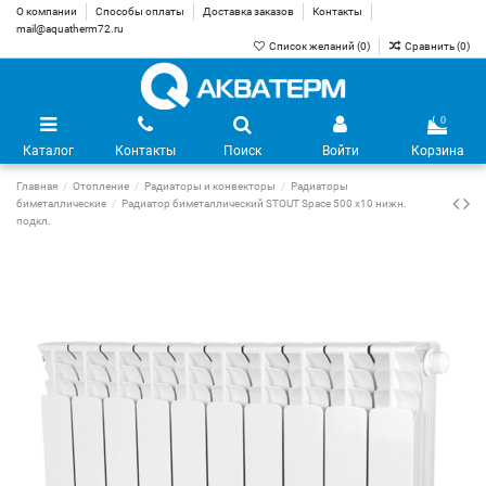
О компании
Способы оплаты
Доставка заказов
Контакты
mail@aquatherm72.ru
Список желаний (
0
)
Сравнить (
0
)
0
Каталог
Контакты
Поиск
Войти
Корзина
Главная
Отопление
Радиаторы и конвекторы
Радиаторы
биметаллические
Радиатор биметаллический STOUT Space 500 х10 нижн.
подкл.