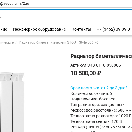
l@aquatherm72.ru
ение
Инженерное оборудование
Контакты
+7 (3452) 39-39-0
ические
Радиатор биметаллический STOUT Style 500 х6
Радиатор биметаллическ
Артикул
SRB-0110-050006
10 500,00 ₽
Срок поставки: от 2 до 3 дней
Количество секций: 6
Подключение: боковое
Тип радиатора: секционный
Межосевое расстояние: 500 мм
Теплоотдача радиатора: 1020 В
Теплоотдача секции: 170 Вт
Размер (ШхВхГ): 480х575х80 м