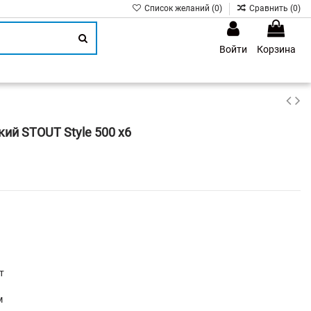
Список желаний (
0
)
Сравнить (
0
)
Войти
Корзина
1
ий STOUT Style 500 х6
т
м