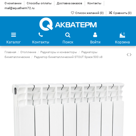
О компании
Способы оплаты
Доставка заказов
Контакты
mail@aquatherm72.ru
Список желаний (
0
)
Сравнить (
0
)
0
Каталог
Контакты
Поиск
Войти
Корзина
Главная
Отопление
Радиаторы и конвекторы
Радиаторы
биметаллические
Радиатор биметаллический STOUT Space 500 х8