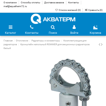
О компании
Способы оплаты
Доставка заказов
Контакты
mail@aquatherm72.ru
Список желаний (
0
)
Сравнить (
0
)
0
Каталог
Контакты
Поиск
Войти
Корзина
Главная
Отопление
Радиаторы и конвекторы
Комплектующие для
радиаторов
Кронштейн напольный ROMMER для секционных радиаторов
белый