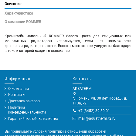
Описание
Характеристики
О компании ROMMER
Кронштейн напольный ROMMER белого цвета для секционных или
монолитных радиаторов используется, если нет возможности
крепления радиатора к стене. Высота монтажа регулируется благодаря
штоком который входит в основание.
Информация
Контакты
О компании
АКВАТЕРМ
Контакты
г. Тюмень, ул. 30 лет Победы, д.
Доставка заказов
113а, к2
Политика
+7 (3452) 39-39-01
конфиденциальности
mail@aquatherm72.ru
Гарантийные обязательства
Вы принимаете условия
политики в отношении обработки