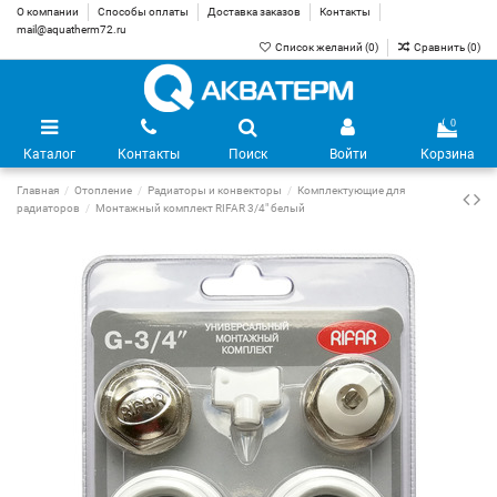
О компании
Способы оплаты
Доставка заказов
Контакты
mail@aquatherm72.ru
Список желаний (
0
)
Сравнить (
0
)
0
Каталог
Контакты
Поиск
Войти
Корзина
Главная
Отопление
Радиаторы и конвекторы
Комплектующие для
радиаторов
Монтажный комплект RIFAR 3/4" белый