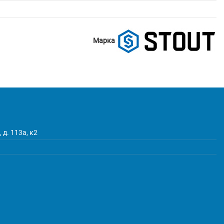
Марка
 д. 113а, к2