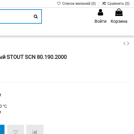
Список желаний (
0
)
Сравнить (
0
)
Войти
Корзина
1
ый STOUT SCN 80.190.2000
т
р
30
°C
м