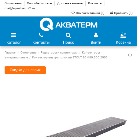
О компании
Способы оплаты
Доставка заказов
Контакты
mail@aquatherm72.ru
Список желаний (
0
)
Сравнить (
0
)
0
Каталог
Контакты
Поиск
Войти
Корзина
Главная
Отопление
Радиаторы и конвекторы
Конвекторы
внутрипольные
Конвектор внутрипольный STOUT SCN 80.300.2000
Скидка для своих