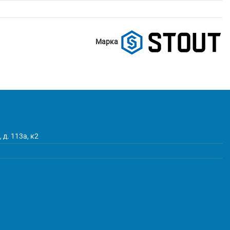
Марка
 д. 113а, к2