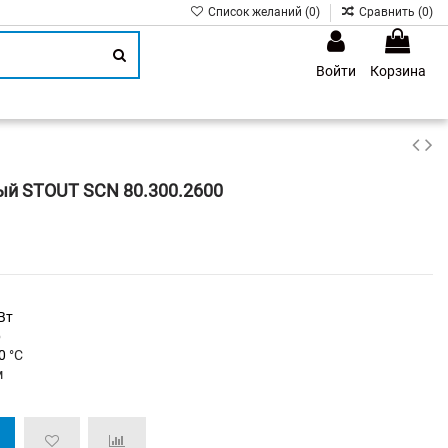
Список желаний (
0
)
Сравнить (
0
)
Войти
Корзина
1
ый STOUT SCN 80.300.2600
Вт
р
30
°C
м