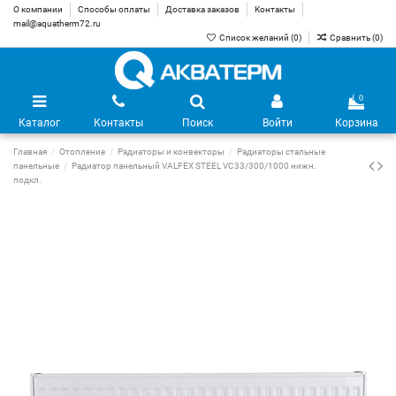
О компании
Способы оплаты
Доставка заказов
Контакты
mail@aquatherm72.ru
Список желаний (
0
)
Сравнить (
0
)
0
Каталог
Контакты
Поиск
Войти
Корзина
Главная
Отопление
Радиаторы и конвекторы
Радиаторы стальные
панельные
Радиатор панельный VALFEX STEEL VC33/300/1000 нижн.
подкл.