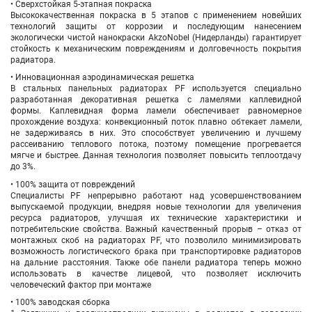
• Сверхстойкая 5-этапная покраска
Высококачественная покраска в 5 этапов с применением новейших
технологий защиты от коррозии и последующим нанесением
экологически чистой нанокраски AkzoNobel (Нидерланды) гарантирует
стойкость к механическим повреждениям и долговечность покрытия
радиатора.
• Инновационная аэродинамическая решетка
В стальных панельных радиаторах PF используется специально
разработанная декоративная решетка с ламелями каплевидной
формы. Каплевидная форма ламели обеспечивает равномерное
прохождение воздуха: конвекционный поток плавно обтекает ламели,
не задерживаясь в них. Это способствует увеличению и лучшему
рассеиванию теплового потока, поэтому помещение прогревается
мягче и быстрее. Данная технология позволяет повысить теплоотдачу
до 3%.
• 100% защита от повреждений
Специалисты PF непрерывно работают над усовершенствованием
выпускаемой продукции, внедряя новые технологии для увеличения
ресурса радиаторов, улучшая их технические характеристики и
потребительские свойства. Важный качественный прорыв – отказ от
монтажных скоб на радиаторах PF, что позволило минимизировать
возможность логистического брака при транспортировке радиаторов
на дальние расстояния. Также обе панели радиатора теперь можно
использовать в качестве лицевой, что позволяет исключить
человеческий фактор при монтаже
• 100% заводская сборка