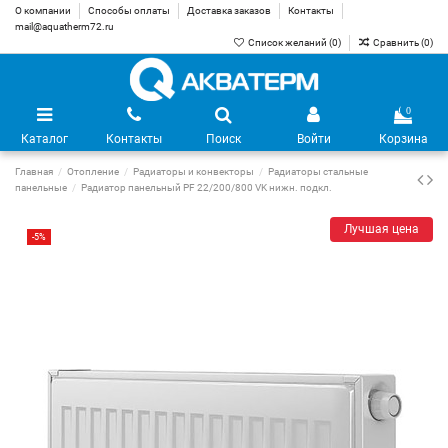
О компании
Способы оплаты
Доставка заказов
Контакты
mail@aquatherm72.ru
Список желаний (
0
)
Сравнить (
0
)
0
Каталог
Контакты
Поиск
Войти
Корзина
Главная
Отопление
Радиаторы и конвекторы
Радиаторы стальные
панельные
Радиатор панельный PF 22/200/800 VK нижн. подкл.
Лучшая цена
-5%