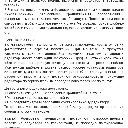
1 Заглушки и воздухоотводчик вкручены в радиатор в заводских
условиях.
2 Все радиаторы с нижним и боковым подключением укомплектованы
инновационными рельсовыми кронштейнами, позволяющими
выполнить монтаж менее чем за 2 минуты. Также в комплекте
саморезы и дюбели для крепления к стене. Четырехраспорный дюбель-
чапай обеспечивает максимально надежное крепление в любых типах
стен
• Монтаж в 3 клика
В отличие от обычных кронштейнов, захватные крючки кронштейнов PF
фиксируются в верхнем положении. При монтаже не требуется
удерживать крючок кронштейна вручную, поэтому установить
радиатор может всего один монтажник. Профиль стенки кронштейна
обеспечивает его прочную фиксацию на стене, и не режет пеноблок.
Монтажный шаблон и долгие замеры уровня установки радиатора
больше не нужны, так как рельсовые кронштейны легко установить на
расчетной высоте, и они позволяют откорректировать положение
радиатора по горизонтали, не повредив лакокрасочное покрытие.
Для установки радиатора достаточно:
1 Закрепить специальные рельсовые кронштейны на стене
2 Установить радиатор на кронштейны
3 Присоединить трубы отопления к установленному радиатору
Теперь весь монтаж займет не более 2 минут – радиатор полностью
собран и готов к установке.
Важно! Рельсовые кронштейны позволяют откорректировать
положение радиатора по горизонтали, не повредив лакокрасочное
покрытие.