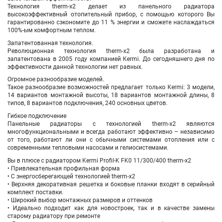
Технология therm-x2 делает из панельного радиатора
высокоэффективный отопительный прибор, с помощью которого Вы
гарантированно сэкономите до 11 % энергии и сможете наслаждаться
100%-ым комфортным теплом.
Запатентованная технология.
Революционная технология therm-x2 была разработана и
запатентована в 2005 году компанией Kermi. До сегодняшнего дня по
эффективности данной технологии нет равных.
Огромное разнообразие моделей.
Такое разнообразие возможностей предлагает только Kermi: 3 модели,
14 вариантов монтажной высоты, 18 вариантов монтажной длины, 8
типов, 8 вариантов подключения, 240 основных цветов.
Гибкое подключение
Панельные радиаторы с технологией therm-x2 являются
многофункциональными и всегда работают эффективно – независимо
от того, работают ли они с обычными системами отопления или с
современными тепловыми насосами и гелиосистемами.
Вы в плюсе с радиатором Kermi Profil-K FK0 11/300/400 therm-x2
• Привлекательная профильная форма
• С энергосберегающей технологией therm-x2
• Верхняя декоративная решетка и боковые планки входят в серийный
комплект поставки.
• Широкий выбор монтажных размеров и оттенков
• Идеально подходит как для новостроек, так и в качестве замены
старому радиатору при ремонте