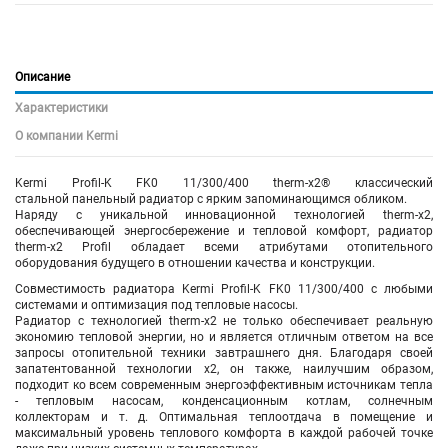
Описание
Характеристики
О компании Kermi
Kermi Profil-K FK0 11/300/400 therm-x2® классический
стальной панельный радиатор с ярким запоминающимся обликом.
Наряду с уникальной инновационной технологией therm-x2,
обеспечивающей энергосбережение и тепловой комфорт, радиатор
therm-x2 Profil обладает всеми атрибутами отопительного
оборудования будущего в отношении качества и конструкции.
Совместимость радиатора Kermi Profil-K FK0 11/300/400 с любыми
системами и оптимизация под тепловые насосы.
Радиатор с технологией therm-x2 не только обеспечивает реальную
экономию тепловой энергии, но и является отличным ответом на все
запросы отопительной техники завтрашнего дня. Благодаря своей
запатентованной технологии x2, он также, наилучшим образом,
подходит ко всем современным энергоэффективным источникам тепла
- тепловым насосам, конденсационным котлам, солнечным
коллекторам и т. д. Оптимальная теплоотдача в помещение и
максимальный уровень теплового комфорта в каждой рабочей точке