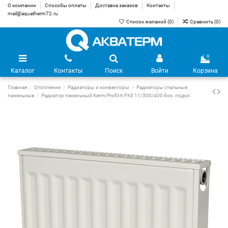
О компании
Способы оплаты
Доставка заказов
Контакты
mail@aquatherm72.ru
Список желаний (
0
)
Сравнить (
0
)
0
Каталог
Контакты
Поиск
Войти
Корзина
Главная
Отопление
Радиаторы и конвекторы
Радиаторы стальные
панельные
Радиатор панельный Kermi Profil-K FK0 11/300/400 бок. подкл.