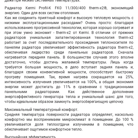
даже при низких системных температурах.
Радиатор
Kermi Profil-K FK0 11/300/400 therm-x2®
, экономящий
энергию. Один для всех систем отопления.
Как же соединить приятный комфорт и высокую тепловую мощность с
низкими эксплуатационными расходами? Очень просто: благодаря
использованию прогрессивной технологии, которая хорошо согревает и
при этом умно экономит - therm-x2 от Kermi. В отличии от прежних
радиаторов уникальная запатентированная технология therm-x2
работает за счет последовательного прохождения теплоносителя по
панелям радиатора
увеличивает эффективность радиатора therm-x2,
обеспечивая лидерство среди панельных радиаторов
. Сначала
нагревается передняя панель. В большинстве случаев этого вполне
достаточно, чтобы достичь желаемой температуры. Лишь когда
требуется большая мощность, в дело вступает задняя панель и,
благодаря своим конвективной мощности, способствует быстрому
прогреву помещения.
Так, время нагрева сокращается на 25%,
интенсивность излучения увеличивается на 100%, а общая экономия
энергии может достигать до 11% в сравнении с традиционными
панельными радиаторами. Как действенное дополнение
энергоэффективного генератора тепла и уникальный шанс для того,
чтобы идеальным образом замкнуть энергосберегающую цепочку.
Максимальный температурный комфорт.
Средняя температура поверхности радиатора определяет, насколько
комфортно мы воспринимаем микроклимат в помещении. До 100 %
увеличивается доля теплоотдачи излучением в помещение, что
обеспечивает ощутимое комфортное тепло.
Высочайшая эффективность.