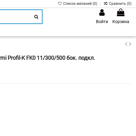
Список желаний (
0
)
Сравнить (
0
)
Войти
Корзина
1
 Profil-K FK0 11/300/500 бок. подкл.
р