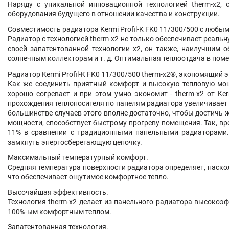
Наряду с уникальной инновационной технологией therm-x2, 
оборудования будущего в отношении качества и конструкции.
Совместимость радиатора Kermi Profil-K FK0 11/300/500 с любы
Радиатор с технологией therm-x2 не только обеспечивает реаль
своей запатентованной технологии x2, он также, наилучшим 
солнечным коллекторам и т. д. Оптимальная теплоотдача в пом
Радиатор
Kermi Profil-K FK0 11/300/500 therm-x2®
, экономящий э
Как же соединить приятный комфорт и высокую тепловую мощ
хорошо согревает и при этом умно экономит - therm-x2 от Ke
прохождения теплоносителя по панелям радиатора
увеличивает
большинстве случаев этого вполне достаточно, чтобы достичь 
мощности, способствует быстрому прогреву помещения.
Так, в
11% в сравнении с традиционными панельными радиаторами. 
замкнуть энергосберегающую цепочку.
Максимальный температурный комфорт.
Средняя температура поверхности радиатора определяет, наск
что обеспечивает ощутимое комфортное тепло.
Высочайшая эффективность.
Технология therm-x2 делает из панельного радиатора высоко
100%-ым комфортным теплом.
Запатентованная технология.