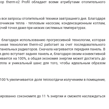
р therm-x2 Profil обладает всеми атрибутами отопительного
а все запросы отопительной техники завтрашнего дня. Благодаря
точникам тепла - тепловым насосам, конденсационным котлам,
чей точке даже при низких системных температурах.
благодаря использованию прогрессивной технологии, которая
нная технология therm-x2 работает за счет последовательного
 панельных радиаторов
. Сначала нагревается передняя панель. В
 дело вступает задняя панель и, благодаря своим конвективной
чивается на 100%, а общая экономия энергии может достигать до
тепла и уникальный шанс для того, чтобы идеальным образом
00 % увеличивается доля теплоотдачи излучением в помещение,
ированно сэкономите до 11 % энергии и сможете наслаждаться