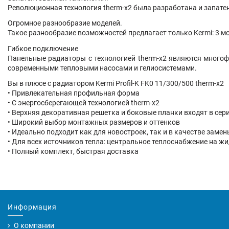
Революционная технология therm-x2 была разработана и запатен
Огромное разнообразие моделей.
Такое разнообразие возможностей предлагает только Kermi: 3 м
Гибкое подключение
Панельные радиаторы с технологией therm-x2 являются много
современными тепловыми насосами и гелиосистемами.
Вы в плюсе с радиатором Kermi Profil-K FK0 11/300/500 therm-x2
• Привлекательная профильная форма
• С энергосберегающей технологией therm-x2
• Верхняя декоративная решетка и боковые планки входят в сер
• Широкий выбор монтажных размеров и оттенков
• Идеально подходит как для новостроек, так и в качестве заме
• Для всех источников тепла: центральное теплоснабжение на ж
• Полный комплект, быстрая доставка
Информация
О компании