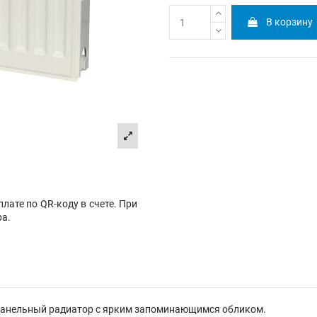
В корзину
лате по QR-коду в счете. При
ра.
ой панельный радиатор с ярким запоминающимся обликом.