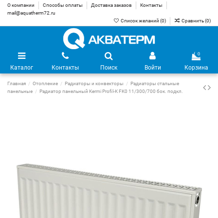
О компании
Способы оплаты
Доставка заказов
Контакты
mail@aquatherm72.ru
Список желаний (
0
)
Сравнить (
0
)
0
Каталог
Контакты
Поиск
Войти
Корзина
Главная
Отопление
Радиаторы и конвекторы
Радиаторы стальные
панельные
Радиатор панельный Kermi Profil-K FK0 11/300/700 бок. подкл.