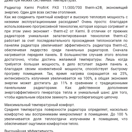
даже при низких системных температурах.
Радиатор Kermi Profil-K FK0 11/300/700 therm-x2®, экономящий
энергию. Один для всех систем отопления.
Как же соединить приятный комфорт и высокую тепловую мощность с
низкими эксплуатационными расходами? Очень просто: благодаря
использованию прогрессивной технологии, которая хорошо согревает и
при этом умно экономит - therm-x2 от Kermi. В отличии от прежних
радиаторов уникальная запатентированная технология therm-x2
работает за счет последовательного прохождения теплоносителя по
панелям радиатора увеличивает эффективность радиатора therm-x2,
обеспечивая лидерство среди панельных радиаторов. Сначала
нагревается передняя панель. В большинстве случаев этого вполне
достаточно, чтобы достичь желаемой температуры. Лишь когда
требуется большая мощность, в дело вступает задняя панель и,
благодаря своим конвективной мощности, способствует быстрому
прогреву помещения. Так, время нагрева сокращается на 25%,
интенсивность излучения увеличивается на 100%, а общая экономия
энергии может достигать до 11% в сравнении с традиционными
панельными радиаторами. Как действенное дополнение
энергоэффективного генератора тепла и уникальный шанс для того,
чтобы идеальным образом замкнуть энергосберегающую цепочку.
Максимальный температурный комфорт.
Средняя температура поверхности радиатора определяет, насколько
комфортно мы воспринимаем микроклимат в помещении. До 100 %
увеличивается доля теплоотдачи излучением в помещение, что
обеспечивает ощутимое комфортное тепло.
Высочайшая эффективность.