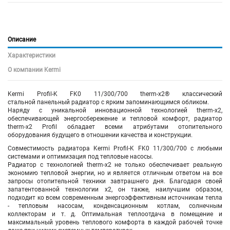
Описание
Характеристики
О компании Kermi
Kermi Profil-K FK0 11/300/700 therm-x2® классический
стальной панельный радиатор с ярким запоминающимся обликом.
Наряду с уникальной инновационной технологией therm-x2,
обеспечивающей энергосбережение и тепловой комфорт, радиатор
therm-x2 Profil обладает всеми атрибутами отопительного
оборудования будущего в отношении качества и конструкции.
Совместимость радиатора Kermi Profil-K FK0 11/300/700 с любыми
системами и оптимизация под тепловые насосы.
Радиатор с технологией therm-x2 не только обеспечивает реальную
экономию тепловой энергии, но и является отличным ответом на все
запросы отопительной техники завтрашнего дня. Благодаря своей
запатентованной технологии x2, он также, наилучшим образом,
подходит ко всем современным энергоэффективным источникам тепла
- тепловым насосам, конденсационным котлам, солнечным
коллекторам и т. д. Оптимальная теплоотдача в помещение и
максимальный уровень теплового комфорта в каждой рабочей точке