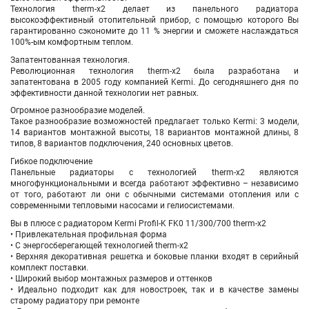
Технология therm-x2 делает из панельного радиатора
высокоэффективный отопительный прибор, с помощью которого Вы
гарантированно сэкономите до 11 % энергии и сможете наслаждаться
100%-ым комфортным теплом.
Запатентованная технология.
Революционная технология therm-x2 была разработана и
запатентована в 2005 году компанией Kermi. До сегодняшнего дня по
эффективности данной технологии нет равных.
Огромное разнообразие моделей.
Такое разнообразие возможностей предлагает только Kermi: 3 модели,
14 вариантов монтажной высоты, 18 вариантов монтажной длины, 8
типов, 8 вариантов подключения, 240 основных цветов.
Гибкое подключение
Панельные радиаторы с технологией therm-x2 являются
многофункциональными и всегда работают эффективно – независимо
от того, работают ли они с обычными системами отопления или с
современными тепловыми насосами и гелиосистемами.
Вы в плюсе с радиатором Kermi Profil-K FK0 11/300/700 therm-x2
• Привлекательная профильная форма
• С энергосберегающей технологией therm-x2
• Верхняя декоративная решетка и боковые планки входят в серийный
комплект поставки.
• Широкий выбор монтажных размеров и оттенков
• Идеально подходит как для новостроек, так и в качестве замены
старому радиатору при ремонте