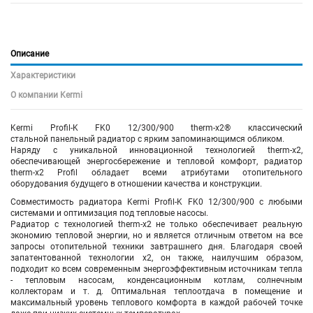
Описание
Характеристики
О компании Kermi
Kermi Profil-K FK0 12/300/900 therm-x2® классический
стальной панельный радиатор с ярким запоминающимся обликом.
Наряду с уникальной инновационной технологией therm-x2,
обеспечивающей энергосбережение и тепловой комфорт, радиатор
therm-x2 Profil обладает всеми атрибутами отопительного
оборудования будущего в отношении качества и конструкции.
Совместимость радиатора Kermi Profil-K FK0 12/300/900 с любыми
системами и оптимизация под тепловые насосы.
Радиатор с технологией therm-x2 не только обеспечивает реальную
экономию тепловой энергии, но и является отличным ответом на все
запросы отопительной техники завтрашнего дня. Благодаря своей
запатентованной технологии x2, он также, наилучшим образом,
подходит ко всем современным энергоэффективным источникам тепла
- тепловым насосам, конденсационным котлам, солнечным
коллекторам и т. д. Оптимальная теплоотдача в помещение и
максимальный уровень теплового комфорта в каждой рабочей точке