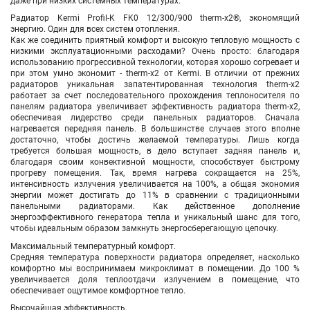
даже при низких системных температурах.
Радиатор Kermi Profil-K FK0 12/300/900 therm-x2®, экономящий
энергию. Один для всех систем отопления.
Как же соединить приятный комфорт и высокую тепловую мощность с
низкими эксплуатационными расходами? Очень просто: благодаря
использованию прогрессивной технологии, которая хорошо согревает и
при этом умно экономит - therm-x2 от Kermi. В отличии от прежних
радиаторов уникальная запатентированная технология therm-x2
работает за счет последовательного прохождения теплоносителя по
панелям радиатора увеличивает эффективность радиатора therm-x2,
обеспечивая лидерство среди панельных радиаторов. Сначала
нагревается передняя панель. В большинстве случаев этого вполне
достаточно, чтобы достичь желаемой температуры. Лишь когда
требуется большая мощность, в дело вступает задняя панель и,
благодаря своим конвективной мощности, способствует быстрому
прогреву помещения. Так, время нагрева сокращается на 25%,
интенсивность излучения увеличивается на 100%, а общая экономия
энергии может достигать до 11% в сравнении с традиционными
панельными радиаторами. Как действенное дополнение
энергоэффективного генератора тепла и уникальный шанс для того,
чтобы идеальным образом замкнуть энергосберегающую цепочку.
Максимальный температурный комфорт.
Средняя температура поверхности радиатора определяет, насколько
комфортно мы воспринимаем микроклимат в помещении. До 100 %
увеличивается доля теплоотдачи излучением в помещение, что
обеспечивает ощутимое комфортное тепло.
Высочайшая эффективность.