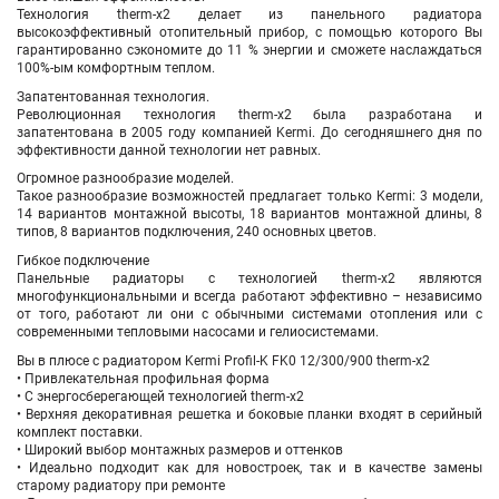
Технология therm-x2 делает из панельного радиатора
высокоэффективный отопительный прибор, с помощью которого Вы
гарантированно сэкономите до 11 % энергии и сможете наслаждаться
100%-ым комфортным теплом.
Запатентованная технология.
Революционная технология therm-x2 была разработана и
запатентована в 2005 году компанией Kermi. До сегодняшнего дня по
эффективности данной технологии нет равных.
Огромное разнообразие моделей.
Такое разнообразие возможностей предлагает только Kermi: 3 модели,
14 вариантов монтажной высоты, 18 вариантов монтажной длины, 8
типов, 8 вариантов подключения, 240 основных цветов.
Гибкое подключение
Панельные радиаторы с технологией therm-x2 являются
многофункциональными и всегда работают эффективно – независимо
от того, работают ли они с обычными системами отопления или с
современными тепловыми насосами и гелиосистемами.
Вы в плюсе с радиатором Kermi Profil-K FK0 12/300/900 therm-x2
• Привлекательная профильная форма
• С энергосберегающей технологией therm-x2
• Верхняя декоративная решетка и боковые планки входят в серийный
комплект поставки.
• Широкий выбор монтажных размеров и оттенков
• Идеально подходит как для новостроек, так и в качестве замены
старому радиатору при ремонте