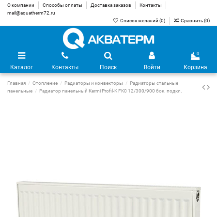
О компании
Способы оплаты
Доставка заказов
Контакты
mail@aquatherm72.ru
Список желаний (
0
)
Сравнить (
0
)
0
Каталог
Контакты
Поиск
Войти
Корзина
Главная
Отопление
Радиаторы и конвекторы
Радиаторы стальные
панельные
Радиатор панельный Kermi Profil-K FK0 12/300/900 бок. подкл.