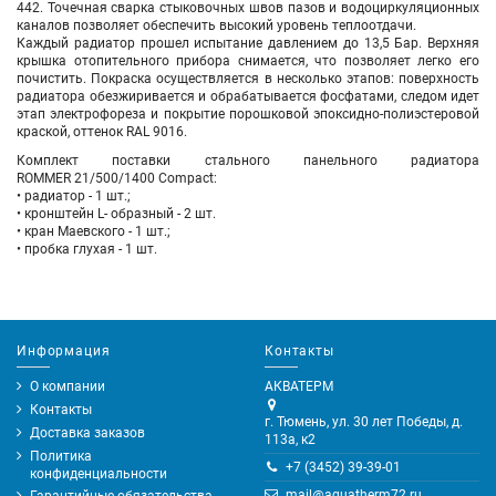
442. Точечная сварка стыковочных швов пазов и водоциркуляционных
каналов позволяет обеспечить высокий уровень теплоотдачи.
Каждый радиатор прошел испытание давлением до 13,5 Бар. Верхняя
крышка отопительного прибора снимается, что позволяет легко его
почистить. Покраска осуществляется в несколько этапов: поверхность
радиатора обезжиривается и обрабатывается фосфатами, следом идет
этап электрофореза и покрытие порошковой эпоксидно-полиэстеровой
краской, оттенок RAL 9016.
Комплект поставки стального панельного радиатора
ROMMER 21/500/1400 Compact:
• радиатор - 1 шт.;
• кронштейн L- образный - 2 шт.
• кран Маевского - 1 шт.;
• пробка глухая - 1 шт.
Информация
Контакты
О компании
АКВАТЕРМ
Контакты
г. Тюмень, ул. 30 лет Победы, д.
Доставка заказов
113а, к2
Политика
+7 (3452) 39-39-01
конфиденциальности
mail@aquatherm72.ru