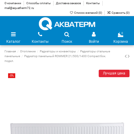
О компании
Способы оплаты
Доставка заказов
Контакты
mail@aquatherm72.ru
Список желаний (
0
)
Сравнить (
0
)
0
Каталог
Контакты
Поиск
Войти
Корзина
Главная
Отопление
Радиаторы и конвекторы
Радиаторы стальные
панельные
Радиатор панельный ROMMER 21/500/1400 Compact бок.
подкл.
Лучшая цена
-5%